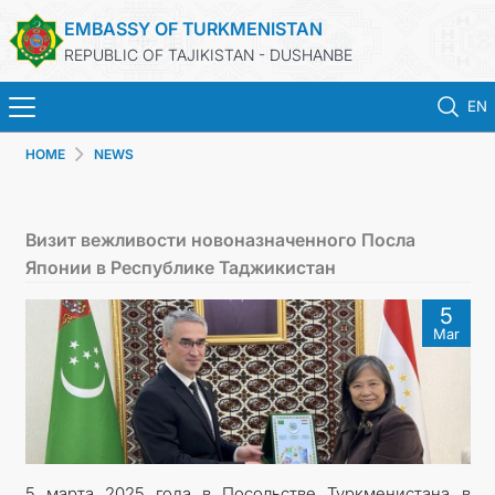
EMBASSY OF TURKMENISTAN
REPUBLIC OF TAJIKISTAN - DUSHANBE
EN
HOME
NEWS
HOME
NEWS
Визит вежливости новоназначенного Посла
Японии в Республике Таджикистан
TURKMENISTAN
5
Mar
CONSULAR SERVICES
MFA
CONTACT US
5 марта 2025 года в Посольстве Туркменистана в