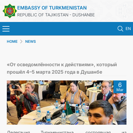
EMBASSY OF TURKMENISTAN
REPUBLIC OF TAJIKISTAN - DUSHANBE
EN
HOME
NEWS
HOME
NEWS
«От осведомлённости к действиям», который
прошёл 4–5 марта 2025 года в Душанбе
TURKMENISTAN
6
Mar
CONSULAR SERVICES
MFA
CONTACT US
Делегация Туркменистана, состоявшая из