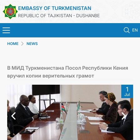
EMBASSY OF TURKMENISTAN
REPUBLIC OF TAJIKISTAN - DUSHANBE
EN
HOME
NEWS
HOME
NEWS
В МИД Туркменистана Посол Республики Кения
вручил копии верительных грамот
TURKMENISTAN
1
Jul
CONSULAR SERVICES
MFA
CONTACT US