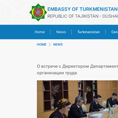
EMBASSY OF TURKMENISTAN
REPUBLIC OF TAJIKISTAN - DUSH
Turkmenistan
Cons
Home
News
HOME
NEWS
О встрече с Директором Департамен
организации труда