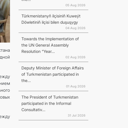
05 Aug 2026
Türkmenistanyň ilçisiniň Kuweýt
Döwletiniň ilçisi bilen duşuşygy
04 Aug 2026
Towards the Implementation of
the UN General Assembly
стана
Resolution “Year...
дной
02 Aug 2026
Deputy Minister of Foreign Affairs
of Turkmenistan participated in
ежду
the...
ением
01 Aug 2026
ного
довых
The President of Turkmenistan
participated in the Informal
Consultativ...
31 Jul 2026
ежду