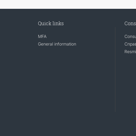
Quick links
Cons
MFA
Consu
General information
Справ
Resmi