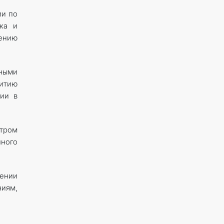
ии по
ка и
ению
нными
итию
ции в
тром
нного
ении
иям,