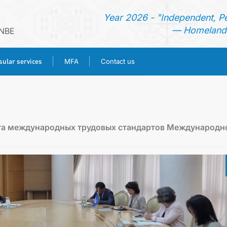
Year 2026 - "Independent, P
— Homeland 
ANBE
ular services
MFA
Contact us
HOME
NEWS
та международных трудовых стандартов Международн
TURKMENISTAN
CONSULAR SERVICES
MFA
CONTACT US