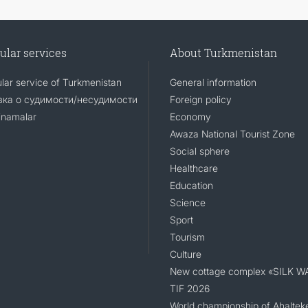
ular services
About Turkmenistan
lar service of Turkmenistan
General information
ка о судимости/несудимости
Foreign policy
namalar
Economy
Awaza National Tourist Zone
Social sphere
Healthcare
Education
Science
Sport
Tourism
Culture
New cottage complex «SILK W
TIF 2026
World championship of Ahaltek