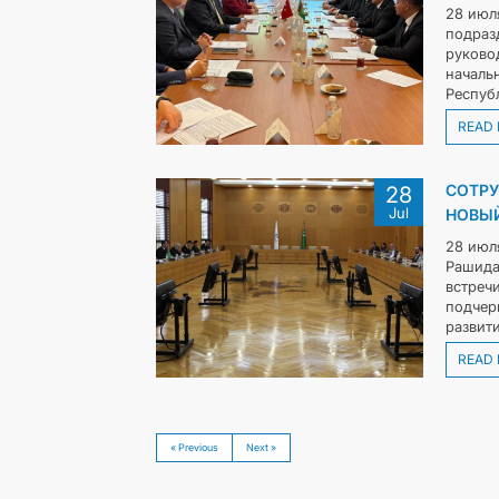
28 июл
подраз
руково
началь
Респуб
READ
СОТРУ
28
Jul
НОВЫЙ
28 июл
Рашида
встреч
подчер
развити
READ
« Previous
Next »