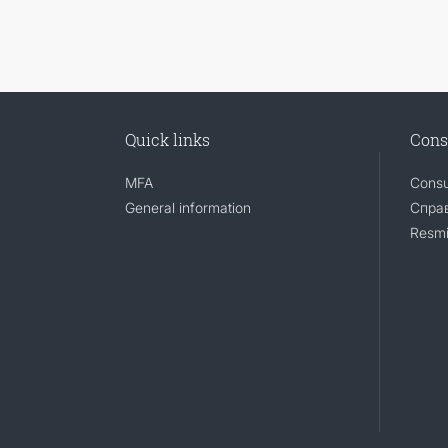
Quick links
Cons
MFA
Consu
General information
Справ
Resmi