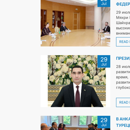
Jul
ФЕДЕ
29 июл
Мяхри 
Шайхра
высоки
вниман
READ
ПРЕЗИ
29
Jul
28 июл
развит
время,
развит
глубок
READ
В АНК
29
Jul
ТУРЕЦ