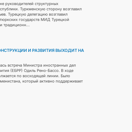
вне руководителей структурных
спублики. Туркменскую сторону возглавил
ев. Турецкую делегацию возглавил
 тюркских государств МИД Турецкой
и традиционн...
НСТРУКЦИИ И РАЗВИТИЯ ВЫХОДИТ НА
лась встреча Министра иностранных дел
ития (ЕБРР) Одиль Рено-Бассо. В ходе
олжается по восходящей линии. Было
менистана, который активно поддерживает