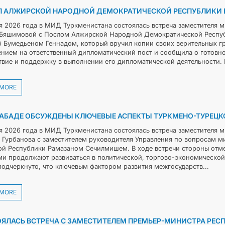
 АЛЖИРСКОЙ НАРОДНОЙ ДЕМОКРАТИЧЕСКОЙ РЕСПУБЛИКИ В
я 2026 года в МИД Туркменистана состоялась встреча заместителя 
Бяшимовой с Послом Алжирской Народной Демократической Республи
) Бумедьеном Геннадом, который вручил копии своих верительных г
ением на ответственный дипломатический пост и сообщила о готовно
твие и поддержку в выполнении его дипломатической деятельности. В
 MORE
АБАДЕ ОБСУЖДЕНЫ КЛЮЧЕВЫЕ АСПЕКТЫ ТУРКМЕНО-ТУРЕЦК
я 2026 года в МИД Туркменистана состоялась встреча заместителя 
 Гурбанова с заместителем руководителя Управления по вопросам м
ой Республики Рамазаном Сечилмишем. В ходе встречи стороны отме
ми продолжают развиваться в политической, торгово-экономической
подчеркнуто, что ключевым фактором развития межгосударств...
 MORE
ЯЛАСЬ ВСТРЕЧА С ЗАМЕСТИТЕЛЕМ ПРЕМЬЕР-МИНИСТРА РЕС