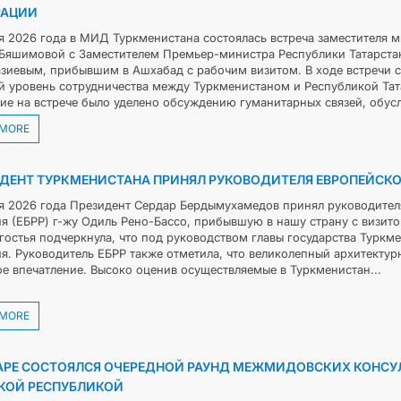
РАЦИИ
я 2026 года в МИД Туркменистана состоялась встреча заместителя 
Бяшимовой с Заместителем Премьер-министра Республики Татарста
зиевым, прибывшим в Ашхабад с рабочим визитом. В ходе встречи 
й уровень сотрудничества между Туркменистаном и Республикой Та
ие на встрече было уделено обсуждению гуманитарных связей, обусл
 MORE
ДЕНТ ТУРКМЕНИСТАНА ПРИНЯЛ РУКОВОДИТЕЛЯ ЕВРОПЕЙСКО
я 2026 года Президент Сердар Бердымухамедов принял руководител
ия (ЕБРР) г-жу Одиль Рено-Бассо, прибывшую в нашу страну с визито
 гостья подчеркнула, что под руководством главы государства Турк
ия. Руководитель ЕБРР также отметила, что великолепный архитекту
ое впечатление. Высоко оценив осуществляемые в Туркменистан...
 MORE
АРЕ СОСТОЯЛСЯ ОЧЕРЕДНОЙ РАУНД МЕЖМИДОВСКИХ КОНСУ
КОЙ РЕСПУБЛИКОЙ