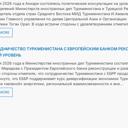
я 2026 года в Анкаре состоялись политические консультации на уро
делений Министерств иностранных дел Туркменистана и Турецкой Ре
дитель отдела стран Среднего Востока МИД Туркменистана И.Аманлы
ник Главного управления по делам Центральной Азии и Организации
лики Тоган Орал. В ходе встречи стороны с удовлетворением отметил
 MORE
ДНИЧЕСТВО ТУРКМЕНИСТАНА С ЕВРОПЕЙСКИМ БАНКОМ РЕКО
 УРОВЕНЬ
я 2026 года в Министерстве иностранных дел Туркменистана состоя
 Мередова с Президентом Европейского банка реконструкции и разв
и стороны отметили, что сотрудничество Туркменистана с ЕБРР прод
кнуто, что ЕББР поддерживает курс диверсификации экономики Турк
е «зеленой» энергетики, региональной взаимосвязанности и вне...
 MORE