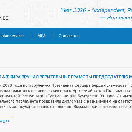
Year 2026 - "Independent, P
— Homeland 
ANBE
ular services
MFA
Contact us
HOME
NEWS
 АЛЖИРА ВРУЧИЛ ВЕРИТЕЛЬНЫЕ ГРАМОТЫ ПРЕДСЕДАТЕЛЮ
TURKMENISTAN
я 2026 года по поручению Президента Сердара Бердымухамедова П
льные грамоты от вновь назначенного Чрезвычайного и Полномочно
атической Республики в Туркменистане Бумедиена Геннада. От имен
CONSULAR SERVICES
ального парламента поздравила ­дипломата с назначением на ответст
ения межгосударственных отношений. Выразив признательность за р
MFA
 MORE
CONTACT US