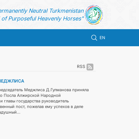
ermanently Neutral Turkmenistan
of Purposeful Heavenly Horses"
EN
RSS
 МЕДЖЛИСА
редседатель Меджлиса Д.Гулманова приняла
го Посла Алжирской Народной
и главы государства руководитель
венный пост, пожелав ему успехов в деле
адушный...