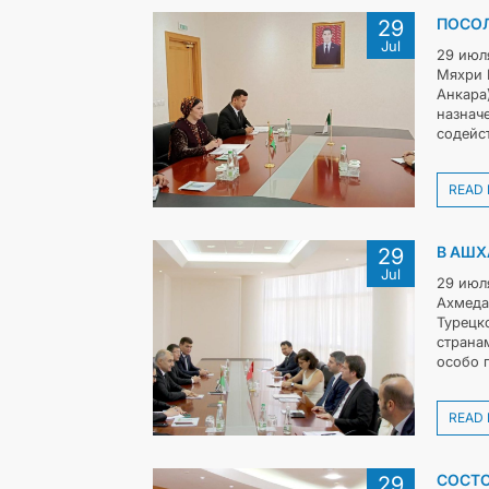
ПОСОЛ
29
Jul
29 июл
Мяхри 
Анкара
назнач
содейс
READ
В АШХ
29
Jul
29 июл
Ахмеда
Турецк
страна
особо 
READ
СОСТО
29