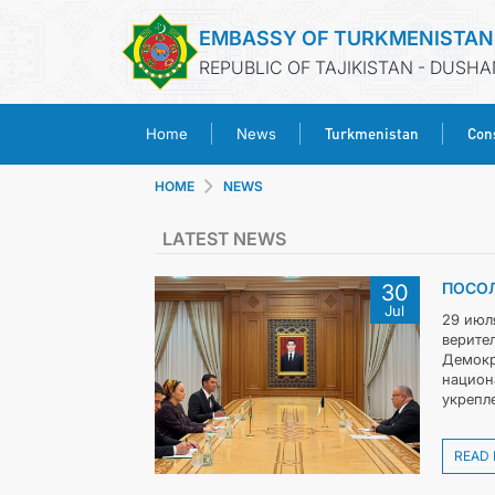
EMBASSY OF TURKMENISTAN
REPUBLIC OF TAJIKISTAN - DUSH
Turkmenistan
Cons
Home
News
HOME
NEWS
LATEST NEWS
ПОСОЛ
30
Jul
29 июл
верите
Демокр
национ
укрепл
READ