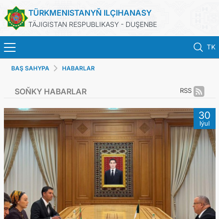
TÜRKMENISTANYŇ ILÇIHANASY
TÄJIGISTAN RESPUBLIKASY - DUŞENBE
TK
BAŞ SAHYPA
HABARLAR
BAŞ SAHYPA
SOŇKY HABARLAR
RSS
HABARLAR
30
Iýul
TÜRKMENISTAN
KONSULLYK HYZMATLARY
DIM
ARAGATNAŞYK