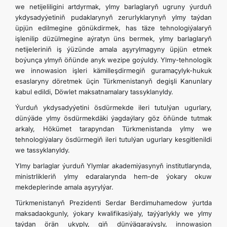
we netijeliligini artdyrmak, ylmy barlaglaryň ugruny ýurduň
ykdysadyýetiniň pudaklarynyň zerurlyklarynyň ylmy taýdan
üpjün edilmegine gönükdirmek, has täze tehnologiýalaryň
işlenilip düzülmegine aýratyn üns bermek, ylmy barlaglaryň
netijeleriniň iş ýüzünde amala aşyrylmagyny üpjün etmek
boýunça ylmyň öňünde anyk wezipe goýuldy. Ylmy-tehnologik
we innowasion işleri kämilleşdirmegiň guramaçylyk-hukuk
esaslaryny döretmek üçin Türkmenistanyň degişli Kanunlary
kabul edildi, Döwlet maksatnamalary tassyklanyldy.
Ýurduň ykdysadyýetini ösdürmekde ileri tutulýan ugurlary,
dünýäde ylmy ösdürmekdäki ýagdaýlary göz öňünde tutmak
arkaly, Hökümet tarapyndan Türkmenistanda ylmy we
tehnologiýalary ösdürmegiň ileri tutulýan ugurlary kesgitlenildi
we tassyklanyldy.
Ylmy barlaglar ýurduň Ylymlar akademiýasynyň institutlarynda,
ministrlikleriň ylmy edaralarynda hem-de ýokary okuw
mekdeplerinde amala aşyrylýar.
Türkmenistanyň Prezidenti Serdar Berdimuhamedow ýurtda
maksadaokgunly, ýokary kwalifikasiýaly, taýýarlykly we ylmy
taýdan örän ukyply, giň dünýägaraýyşly, innowasion