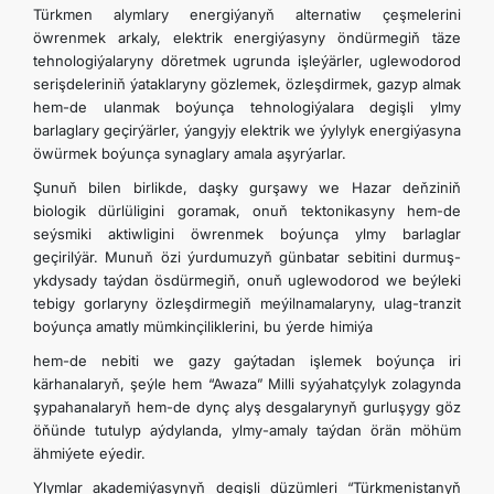
Türkmen alymlary energiýanyň alternatiw çeşmelerini
öwrenmek arkaly, elektrik energiýasyny öndürmegiň täze
tehnologiýalaryny döretmek ugrunda işleýärler, uglewodorod
serişdeleriniň ýataklaryny gözlemek, özleşdirmek, gazyp almak
hem-de ulanmak boýunça tehnologiýalara degişli ylmy
barlaglary geçirýärler, ýangyjy elektrik we ýylylyk energiýasyna
öwürmek boýunça synaglary amala aşyrýarlar.
Şunuň bilen birlikde, daşky gurşawy we Hazar deňziniň
biologik dürlüligini goramak, onuň tektonikasyny hem-de
seýsmiki aktiwligini öwrenmek boýunça ylmy barlaglar
geçirilýär. Munuň özi ýurdumuzyň günbatar sebitini durmuş-
ykdysady taýdan ösdürmegiň, onuň uglewodorod we beýleki
tebigy gorlaryny özleşdirmegiň meýilnamalaryny, ulag-tranzit
boýunça amatly mümkinçiliklerini, bu ýerde himiýa
hem-de nebiti we gazy gaýtadan işlemek boýunça iri
kärhanalaryň, şeýle hem “Awaza” Milli syýahatçylyk zolagynda
şypahanalaryň hem-de dynç alyş desgalarynyň gurluşygy göz
öňünde tutulyp aýdylanda, ylmy-amaly taýdan örän möhüm
ähmiýete eýedir.
Ylymlar akademiýasynyň degişli düzümleri “Türkmenistanyň