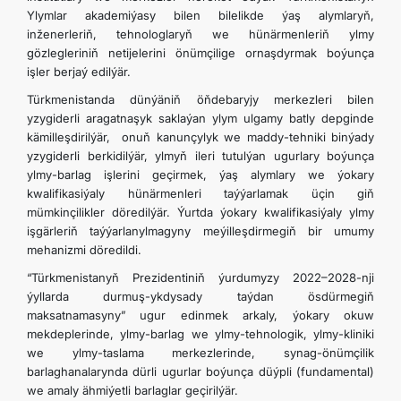
Ylymlar akademiýasy bilen bilelikde ýaş alymlaryň,
inženerleriň, tehnologlaryň we hünärmenleriň ylmy
gözlegleriniň netijelerini önümçilige ornaşdyrmak boýunça
işler berjaý edilýär.
Türkmenistanda dünýäniň öňdebaryjy merkezleri bilen
yzygiderli aragatnaşyk saklaýan ylym ulgamy batly depginde
kämilleşdirilýär, onuň kanunçylyk we maddy-tehniki binýady
yzygiderli berkidilýär, ylmyň ileri tutulýan ugurlary boýunça
ylmy-barlag işlerini geçirmek, ýaş alymlary we ýokary
kwalifikasiýaly hünärmenleri taýýarlamak üçin giň
mümkinçilikler döredilýär. Ýurtda ýokary kwalifikasiýaly ylmy
işgärleriň taýýarlanylmagyny meýilleşdirmegiň bir umumy
mehanizmi döredildi.
“Türkmenistanyň Prezidentiniň ýurdumyzy 2022–2028-nji
ýyllarda durmuş-ykdysady taýdan ösdürmegiň
maksatnamasyny” ugur edinmek arkaly, ýokary okuw
mekdeplerinde, ylmy-barlag we ylmy-tehnologik, ylmy-kliniki
we ylmy-taslama merkezlerinde, synag-önümçilik
barlaghanalarynda dürli ugurlar boýunça düýpli (fundamental)
we amaly ähmiýetli barlaglar geçirilýär.