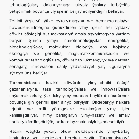
tehnologiýalary dolandyrmaga ukyply ýaşlary terbiýeläp
ýetişdirmek boýunça uly işlerin berjaý edilýändigini belleýär.
Zehinli ýaşlaryň ýüze çykarylmagyna we hemmetaraplaýyn
höweslendirilmegine gönükdirilen ylmy işleriň her ýyldaky
döwlet bäsleşigi hut maksatlaryň amala aşyrylmagyna ýardam
berýär. Şunda ylmyň nanotehnologiýalar, energetika,
biotehnologiýalar, molekulýar biologiýa, oba hojalygy,
ekologiýa we genetika, maglumat-kommunikasion we
kompýuter tehnologiýalary, döwrebap lukmançylyk we derman
senagaty, innowasion sanly ykdysadyýet ýaly ugurlaryna
aýratyn üns berilýär.
Türkmenistanda häzirki döwürde ylmy-tehniki ösüşiň
gazananlaryna, täze tehnologiýalara we innowasiýalara
daýanmak arkaly, ýurtdaky ylmy mundan beýläk-de ösdürmek
boýunça giň gerimli işler alnyp barylýar. Öňdebaryjy halkara
tejribä we milli ýörelgelere esaslanýan ylmy işler
kämilleşdirilýär. Ylmy barlaglaryň ylmy-nazary we amaly
usullary kämilleşdirilýär, halkara hyzmatdaşlyk işjeňleşdirilýär.
Häzirki wagtda ýokary okuw mekdeplerinde ylmy-barlag
institutlary we merkezler hereket edýär. Türkmenistanyň