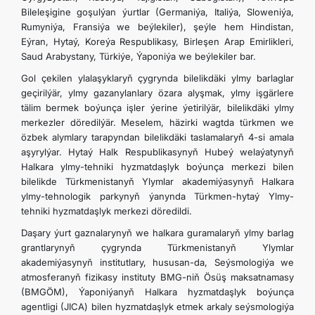
Bileleşigine goşulýan ýurtlar (Germaniýa, Italiýa, Sloweniýa,
Rumyniýa, Fransiýa we beýlekiler), şeýle hem Hindistan,
Eýran, Hytaý, Koreýa Respublikasy, Birleşen Arap Emirlikleri,
Saud Arabystany, Türkiýe, Ýaponiýa we beýlekiler bar.
Gol çekilen ylalaşyklaryň çygrynda bilelikdäki ylmy barlaglar
geçirilýär, ylmy gazanylanlary özara alyşmak, ylmy işgärlere
tälim bermek boýunça işler ýerine ýetirilýär, bilelikdäki ylmy
merkezler döredilýär. Meselem, häzirki wagtda türkmen we
özbek alymlary tarapyndan bilelikdäki taslamalaryň 4-si amala
aşyrylýar. Hytaý Halk Respublikasynyň Hubeý welaýatynyň
Halkara ylmy-tehniki hyzmatdaşlyk boýunça merkezi bilen
bilelikde Türkmenistanyň Ylymlar akademiýasynyň Halkara
ylmy-tehnologik parkynyň ýanynda Türkmen-hytaý Ylmy-
tehniki hyzmatdaşlyk merkezi döredildi.
Daşary ýurt gaznalarynyň we halkara guramalaryň ylmy barlag
grantlarynyň çygrynda Türkmenistanyň Ylymlar
akademiýasynyň institutlary, hususan-da, Seýsmologiýa we
atmosferanyň fizikasy instituty BMG-niň Ösüş maksatnamasy
(BMGÖM), Ýaponiýanyň Halkara hyzmatdaşlyk boýunça
agentligi (JICA) bilen hyzmatdaşlyk etmek arkaly seýsmologiýa