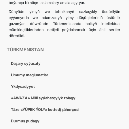
boýunça birnäçe taslamalary amala aşyrýar.
Dünýäde ylmyň we tehnikanyň sazlaşykly ösdürilýän
eýýamynda we adamzadyň ylmy düşünjeleriniň üstünlik
gazanýan döwründe Türkmenistanda halkyň intellektual
mümkinçiliklerinden netijeli peýdalanmak üçin ähli şertler
döredildi.
TÜRKMENISTAN
Daşary syýasaty
Umumy maglumatlar
Ykdysadyýet
«AWAZA» Milli syýahatçylyk zolagy
Täze «ÝÜPEK ÝOLY» kottedj şäherçesi
Durmuş pudagy