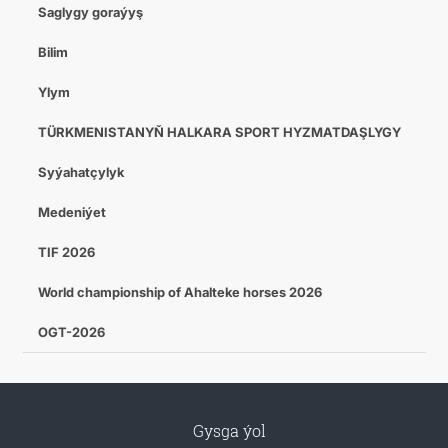
Saglygy goraýyş
Bilim
Ylym
TÜRKMENISTANYŇ HALKARA SPORT HYZMATDAŞLYGY
Syýahatçylyk
Medeniýet
TIF 2026
World championship of Ahalteke horses 2026
OGT-2026
Gysga ýol