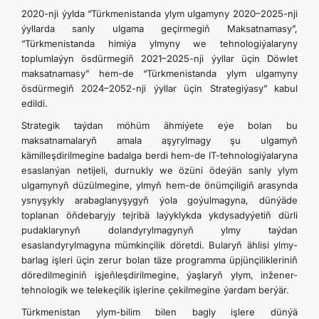
2020-nji ýylda “Türkmenistanda ylym ulgamyny 2020–2025-nji
ýyllarda sanly ulgama geçirmegiň Maksatnamasy”,
“Türkmenistanda himiýa ylmyny we tehnologiýalaryny
toplumlaýyn ösdürmegiň 2021–2025-nji ýyllar üçin Döwlet
maksatnamasy” hem-de “Türkmenistanda ylym ulgamyny
ösdürmegiň 2024–2052-nji ýyllar üçin Strategiýasy” kabul
edildi.
Strategik taýdan möhüm ähmiýete eýe bolan bu
maksatnamalaryň amala aşyrylmagy şu ulgamyň
kämilleşdirilmegine badalga berdi hem-de IT-tehnologiýalaryna
esaslanýan netijeli, durnukly we özüni ödeýän sanly ylym
ulgamynyň düzülmegine, ylmyň hem-de önümçiligiň arasynda
ysnyşykly arabaglanyşygyň ýola goýulmagyna, dünýäde
toplanan öňdebaryjy tejribä laýyklykda ykdysadyýetiň dürli
pudaklarynyň dolandyrylmagynyň ylmy taýdan
esaslandyrylmagyna mümkinçilik döretdi. Bularyň ählisi ylmy-
barlag işleri üçin zerur bolan täze programma üpjünçilikleriniň
döredilmeginiň işjeňleşdirilmegine, ýaşlaryň ylym, inžener-
tehnologik we telekeçilik işlerine çekilmegine ýardam berýär.
Türkmenistan ylym-bilim bilen bagly işlere dünýä