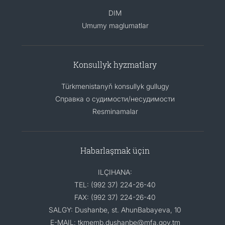
DIM
Umumy maglumatlar
Konsullyk hyzmatlary
Türkmenistanyň konsullyk gullugy
Справка о судимости/несудимости
Resminamalar
Habarlaşmak üçin
ILÇIHANA:
TEL: (992 37) 224-26-40
FAX: (992 37) 224-26-40
SALGY: Dushanbe, st. AhunBabayeva, 10
E-MAIL: tkmemb.dushanbe@mfa.gov.tm