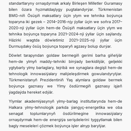
standartlaryny ornaşdyrmak arkaly Birleşen Milletler Guramasy
bilen özara hyzmatdaşlygy pugtalandyrýar. Türkmenistan
BMG-niň Ösüşiň maksatlary üçin ylym we tehnika boýunça
toparyna iki gezek – 2014–2016-njy ýyllar üçin we soňra 2017–
2020-nji ýyllar üçin hem-de Ösüşiň maksatlary üçin ylym we
tehnika boýunça toparyna 2021–2024-nji ýyllar üçin saýlandy.
Häzirki wagtda döwletimiz 2021–2025-nji ýyllar üçin
Durmuşdaky ösüş boýunça toparyň agzasy bolup durýar.
Döwlet tarapyndan goldaw bermegiň gerimi barha giňelýär
hem-de ylmyň maddy-tehniki binýady berkidilýär, geljekki
ygtybarly ylmy barlaglary, tejribä we synaglara degişli hem-de
tehnologik innowasiýalary maliýeleşdirmek gowulandyrylýar.
Türkmenistanyň Prezidentiniň Ýaş alymlara goldaw bermek
boýunça gaznasy we Ylmy ösdürmegiň gaznasy işjeň
ýagdaýda hereket edýär.
Ylymlar akademiýasynyň ylmy-barlag institutlarynda hem-de
Halkara ylmy-tehnologik parkda ýangyç-energetika we oba
senagat toplumlarynyň ösdürilmegine innowasiýalary
ornaşdyrmak hem-de energiýa serişdelerini tygşytlamak bilen
bagly meseleleri çözmek boýunça işler alnyp barylýar.