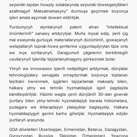
seýsmiki taýdan howply zolaklarynda seýsmiki töwekgelçilikleri
azaltmagyň Maksatnamasyny” durmuşa geçirmek boýunça
işleri amala aşyrmak dowam etdirilýär.
Ýurdumyzyň alymlarynyň patent alnan “intellektual
önümleriniň” sanawy artdyrylýar. Muňa mysal edip, ýerli çig
mal esasynda gurluşyk materiallarynyň düzüminiň, gowaçanyň
welaýatlaryň toprak-howa şertlerine uýgunlaşdyrylan täze orta
we inçe sortlarynyň, Garagumuň çägelerini berkitmegiň
usullarynyň işlenilip taýýarlanylmagyny görkezmek bolar.
Ylmyň we innowasion işleriň netijeliligini artdyrmak, dünýäde
tehnologiýalary senagata ornaşdyrmak boýunça toplanan
tejribäni öwrenmek, işgärleri taýýarlamak maksady bilen,
halkara ylmy we tehniki hyzmatdaşlyk işjeň ýagdaýda
kämilleşdirilýär. Häzirki wagta çenli dünýäniň 30-dan gowrak
ýurtlary bilen ylmy-tehniki hyzmatdaşlyk barada hökümetara,
pudagara we ikitaraplaýyn ylalaşyklar baglaşyldy. Halkara
hyzmatdaşlygyň gerimi barha giňelýär. Hyzmatdaşlyk edýän
ýurtlaryň arasynda
GDA döwletleri (Azerbaýjan, Ermenistan, Belarus, Gazagystan,
Gyrgyzystan, Russiýa, Täjigistan, Özbegistan), Ýewropa