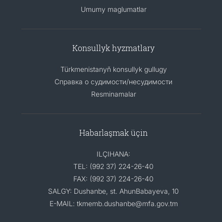
Umumy maglumatlar
Konsullyk hyzmatlary
Türkmenistanyň konsullyk gullugy
Справка о судимости/несудимости
Resminamalar
Habarlaşmak üçin
ILÇIHANA:
TEL: (992 37) 224-26-40
FAX: (992 37) 224-26-40
SALGY: Dushanbe, st. AhunBabayeva, 10
E-MAIL: tkmemb.dushanbe@mfa.gov.tm