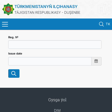
TÜRKMENISTANYŇ ILÇIHANASY
TÄJIGISTAN RESPUBLIKASY - DUŞENBE
TK
BAŞ SAHYPA
Reg. №
HABARLAR
Issue date
TÜRKMENISTAN
KONSULLYK HYZMATLARY
DIM
Gysga ýol
ARAGATNAŞYK
DIM