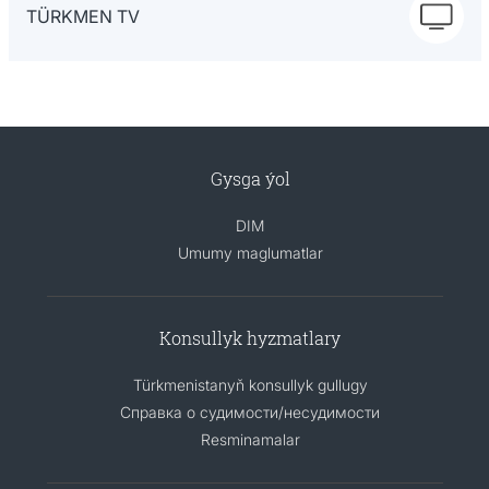
TÜRKMEN TV
Gysga ýol
DIM
Umumy maglumatlar
Konsullyk hyzmatlary
Türkmenistanyň konsullyk gullugy
Справка о судимости/несудимости
Resminamalar