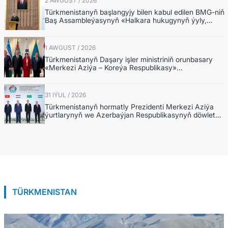
2 AWGUST / 2026
Türkmenistanyň başlangyjy bilen kabul edilen BMG-niň
Baş Assambleýasynyň «Halkara hukugynyň ýyly,
2028-nji ýyl» atly Kararnamasyny durmuşa
geçirmegiň ýolunda
1 AWGUST / 2026
Türkmenistanyň Daşary işler ministriniň orunbasary
«Merkezi Aziýa – Koreýa Respublikasy»
hyzmatdaşlyk forumynyň ýokary derejeli wezipeli
adamlarynyň mejlisine gatnaşdy
31 IÝUL / 2026
Türkmenistanyň hormatly Prezidenti Merkezi Aziýa
ýurtlarynyň we Azerbaýjan Respublikasynyň döwlet
Baştutanlarynyň resmi däl konsultatiw duşuşygyna
gatnaşdy
TÜRKMENISTAN