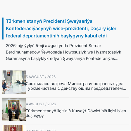
6 Awgust / 2026
Türkmenistanyň Prezidenti Şweýsariýa
Konfederasiýasynyň wise-prezidenti, Daşary işler
federal departamentiniň başlygyny kabul etdi
2026-njy ýylyň 5-nji awgustynda Prezident Serdar
Berdimuhamedow Ýewropada Howpsuzlyk we Hyzmatdaşlyk
Guramasyna başlyklyk edýän Şweýsariýa Konfederasiýas...
5 AWGUST / 2026
Состоялась встреча Министра иностранных дел
Туркменистана с действующим председателем
ОБСЕ
4 AWGUST / 2026
Türkmenistanyň ilçisiniň Kuweýt Döwletiniň ilçisi bilen
duşuşygy