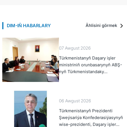
DIM-IŇ HABARLARY
Ählisini görmek
07 Awgust 2026
Türkmenistanyň Daşary işler
ministriniň orunbasarynyň ABŞ-
nyň Türkmenistandaky
wagtlaýyn işler ynanylan wekili
bilen duşuşygy geçirildi
06 Awgust 2026
Türkmenistanyň Prezidenti
Şweýsariýa Konfederasiýasynyň
wise-prezidenti, Daşary işler