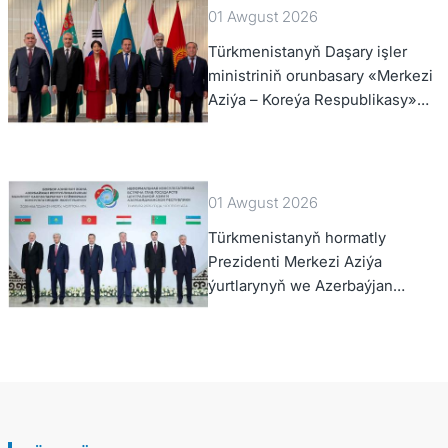
01 Awgust 2026
Türkmenistanyň Daşary işler
ministriniň orunbasary «Merkezi
Aziýa – Koreýa Respublikasy»
hyzmatdaşlyk forumynyň ýokary
derejeli wezipeli adamlarynyň
mejlisine gatnaşdy
01 Awgust 2026
Türkmenistanyň hormatly
Prezidenti Merkezi Aziýa
ýurtlarynyň we Azerbaýjan
Respublikasynyň döwlet
Baştutanlarynyň resmi däl
konsultatiw duşuşygyna
gatnaşdy