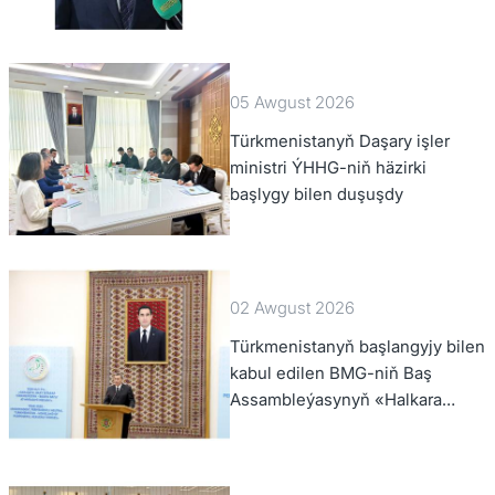
federal departamentiniň
başlygyny kabul etdi
05 Awgust 2026
Türkmenistanyň Daşary işler
ministri ÝHHG-niň häzirki
başlygy bilen duşuşdy
02 Awgust 2026
Türkmenistanyň başlangyjy bilen
kabul edilen BMG-niň Baş
Assambleýasynyň «Halkara
hukugynyň ýyly, 2028-nji ýyl»
atly Kararnamasyny durmuşa
geçirmegiň ýolunda