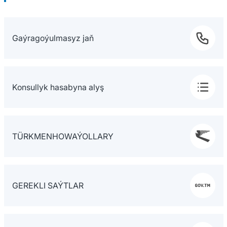
Gaýragoýulmasyz jaň
Konsullyk hasabyna alyş
TÜRKMENHOWAÝOLLARY
GEREKLI SAÝTLAR