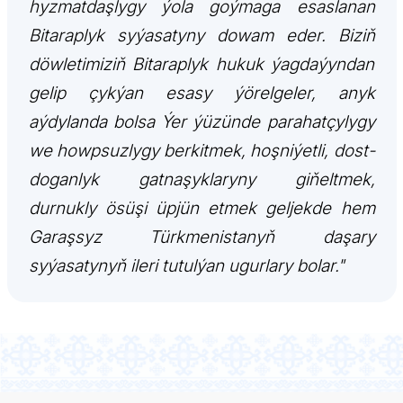
hyzmatdaşlygy ýola goýmaga esaslanan
Bitaraplyk syýasatyny dowam eder. Biziň
döwletimiziň Bitaraplyk hukuk ýagdaýyndan
gelip çykýan esasy ýörelgeler, anyk
aýdylanda bolsa Ýer ýüzünde parahatçylygy
we howpsuzlygy berkitmek, hoşniýetli, dost-
doganlyk gatnaşyklaryny giňeltmek,
durnukly ösüşi üpjün etmek geljekde hem
Garaşsyz Türkmenistanyň daşary
syýasatynyň ileri tutulýan ugurlary bolar."