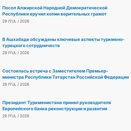
Посол Алжирской Народной Демократической
Республики вручил копии верительных грамот
29 IÝUL / 2026
В Ашхабаде обсуждены ключевые аспекты туркмено-
турецкого сотрудничеств
29 IÝUL / 2026
Состоялась встреча с Заместителем Премьер-
министра Республики Татарстан Российской Федерации
29 IÝUL / 2026
Президент Туркменистана принял руководителя
Европейского банка реконструкции и развития
29 IÝUL / 2026