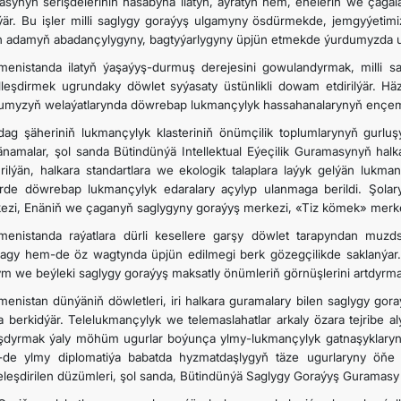
asynyň serişdeleriniň hasabyna ilatyň, aýratyn hem, eneleriň we çagal
lýär. Bu işler milli saglygy goraýyş ulgamyny ösdürmekde, jemgyýeti
n adamyň abadançylygyny, bagtyýarlygyny üpjün etmekde ýurdumyzda ul
menistanda ilatyň ýaşaýyş-durmuş derejesini gowulandyrmak, milli
lleşdirmek ugrundaky döwlet syýasaty üstünlikli dowam etdirilýär. H
umyzyň welaýatlarynda döwrebap lukmançylyk hassahanalarynyň ençeme
dag şäheriniň lukmançylyk klasteriniň önümçilik toplumlarynyň gurluşy
namalar, şol sanda Bütindünýä Intellektual Eýeçilik Guramasynyň hal
rilýän, halkara standartlara we ekologik talaplara laýyk gelýän lukm
rde döwrebap lukmançylyk edaralary açylyp ulanmaga berildi. Şolar
ezi, Enäniň we çaganyň saglygyny goraýyş merkezi, «Tiz kömek» merkez
menistanda raýatlara dürli kesellere garşy döwlet tarapyndan muzdsu
agy hem-de öz wagtynda üpjün edilmegi berk gözegçilikde saklanýar.
ym we beýleki saglygy goraýyş maksatly önümleriň görnüşlerini artdyrma
menistan dünýäniň döwletleri, iri halkara guramalary bilen saglygy go
a berkidýär. Telelukmançylyk we telemaslahatlar arkaly özara tejribe 
şdyrmak ýaly möhüm ugurlar boýunça ylmy-lukmançylyk gatnaşyklaryny 
de ylmy diplomatiýa babatda hyzmatdaşlygyň täze ugurlaryny öňe s
teleşdirilen düzümleri, şol sanda, Bütindünýä Saglygy Goraýyş Guramasy 