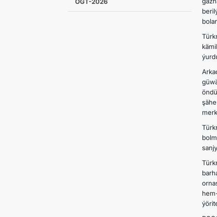
gazn
OGT-2026
beri
bola
Türk
kämi
ýurd
Arka
güwä
öndü
şähe
merk
Türk
bolm
sanj
Türk
barh
orna
hem-
ýöri