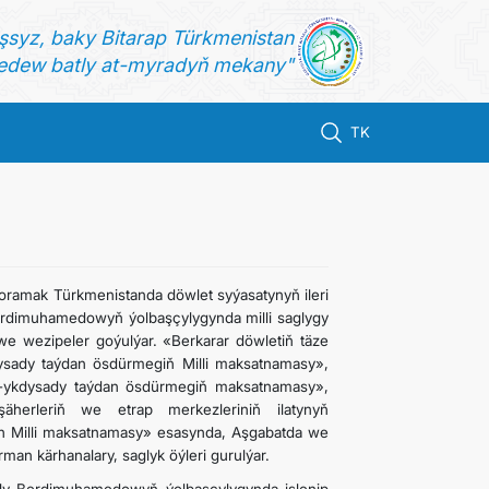
şsyz, baky Bitarap Türkmenistan
dew batly at-myradyň mekany"
TK
ramak Türkmenistanda döwlet syýasatynyň ileri
Berdimuhamedowyň ýolbaşçylygynda milli saglygy
e wezipeler goýulýar. «Berkarar döwletiň täze
ysady taýdan ösdürmegiň Milli maksatnamasy»,
ş-ykdysady taýdan ösdürmegiň maksatnamasy»,
 şäherleriň we etrap merkezleriniň ilatynyň
in Milli maksatnamasy» esasynda, Aşgabatda we
man kärhanalary, saglyk öýleri gurulýar.