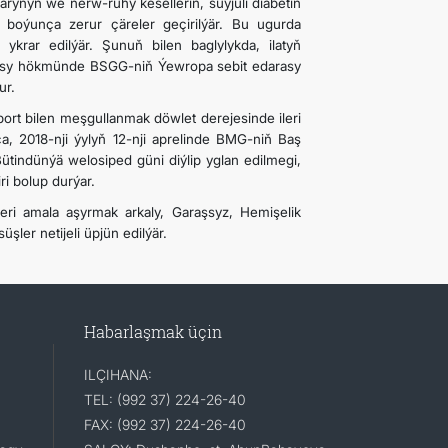
arynyň we nerw-ruhy keselleriň, süýjüli diabetiň
k boýunça zerur çäreler geçirilýär. Bu ugurda
ykrar edilýär. Şunuň bilen baglylykda, ilatyň
masy hökmünde BSGG-niň Ýewropa sebit edarasy
ur.
rt bilen meşgullanmak döwlet derejesinde ileri
ça, 2018-nji ýylyň 12-nji aprelinde BMG-niň Baş
ütindünýä welosiped güni diýlip yglan edilmegi,
i bolup durýar.
i amala aşyrmak arkaly, Garaşsyz, Hemişelik
ler netijeli üpjün edilýär.
Habarlaşmak üçin
ILÇIHANA:
TEL: (992 37) 224-26-40
FAX: (992 37) 224-26-40