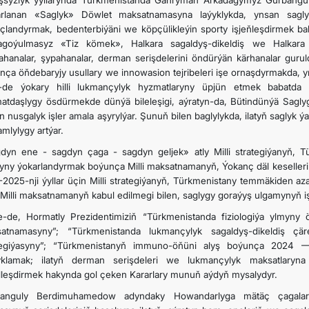
şsyzlyk ýyllarynda Türkmenistanda Gahryman Arkadagymyz Gurbangu
arlanan «Saglyk» Döwlet maksatnamasyna laýyklykda, ynsan sagl
çlandyrmak, bedenterbiýäni we köpçülikleýin sporty işjeňleşdirmek bab
agoýulmasyz «Tiz kömek», Halkara sagaldyş-dikeldiş we Halkara fi
ahanalar, şypahanalar, derman serişdelerini öndürýän kärhanalar gurul
nça öňdebaryjy usullary we innowasion tejribeleri işe ornaşdyrmakda, 
de ýokary hilli lukmançylyk hyzmatlaryny üpjün etmek babatda o
atdaşlygy ösdürmekde dünýä bileleşigi, aýratyn-da, Bütindünýä Sagl
en nusgalyk işler amala aşyrylýar. Şunuň bilen baglylykda, ilatyň sagly
mlylygy artýar.
dyn ene - sagdyn çaga - sagdyn geljek» atly Milli strategiýanyň, T
yny ýokarlandyrmak boýunça Milli maksatnamanyň, Ýokanç däl keselle
-2025-nji ýyllar üçin Milli strategiýanyň, Türkmenistany temmäkiden a
 Milli maksatnamanyň kabul edilmegi bilen, saglygy goraýyş ulgamynyň işi
e-de, Hormatly Prezidentimiziň “Türkmenistanda fiziologiýa ylmyny 
atnamasyny”; “Türkmenistanda lukmançylyk sagaldyş-dikeldiş çär
tegiýasyny”; “Türkmenistanyň immuno-öňüni alyş boýunça 2024 — 
yklamak; ilatyň derman serişdeleri we lukmançylyk maksatlaryna
lleşdirmek hakynda gol çeken Kararlary munuň aýdyň mysalydyr.
banguly Berdimuhamedow adyndaky Howandarlyga mätäç çagala