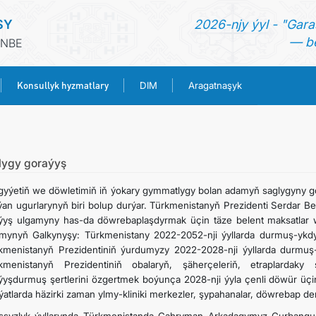
SY
2026-njy ýyl - "Gara
— be
ENBE
Konsullyk hyzmatlary
DIM
Aragatnaşyk
BAŞ SAHYPA
HABARLAR
lygy goraýyş
yýetiň we döwletimiň iň ýokary gymmatlygy bolan adamyň saglygyny go
TÜRKMENISTAN
lýan ugurlarynyň biri bolup durýar. Türkmenistanyň Prezidenti Serdar 
ýyş ulgamyny has-da döwrebaplaşdyrmak üçin täze belent maksatlar w
mynyň Galkynyşy: Türkmenistany 2022-2052-nji ýyllarda durmuş-ykd
KONSULLYK HYZMATLARY
kmenistanyň Prezidentiniň ýurdumyzy 2022-2028-nji ýyllarda durmu
kmenistanyň Prezidentiniň obalaryň, şäherçeleriň, etraplardaky
DIM
ýyşdurmuş şertlerini özgertmek boýunça 2028-nji ýyla çenli döwür üç
ýatlarda häzirki zaman ylmy-kliniki merkezler, şypahanalar, döwrebap der
ARAGATNAŞYK