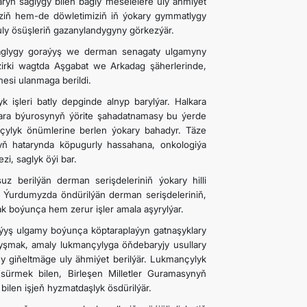
aryň saglygy bilen bagly meselelere uly ähmiýet
miziň hem-de döwletimiziň iň ýokary gymmatlygy
y ösüşleriň gazanylandygyny görkezýär.
 saglygy goraýyş we derman senagaty ulgamyny
äzirki wagtda Aşgabat we Arkadag şäherlerinde,
si ulanmaga berildi.
k işleri batly depginde alnyp barylýar. Halkara
kara býurosynyň ýörite şahadatnamasy bu ýerde
ançylyk önümlerine berlen ýokary bahadyr. Täze
yň hatarynda köpugurly hassahana, onkologiýa
i, saglyk öýi bar.
z berilýän derman serişdeleriniň ýokary hilli
 Ýurdumyzda öndürilýän derman serişdeleriniň,
k boýunça hem zerur işler amala aşyrylýar.
raýyş ulgamy boýunça köptaraplaýyn gatnaşyklary
alyşmak, amaly lukmançylyga öňdebaryjy usullary
gi­ňeltmäge uly ähmiýet berilýär. Lukmançylyk
ürmek bilen, Birleşen Milletler Guramasynyň
bilen işjeň hyzmatdaşlyk ösdürilýär.