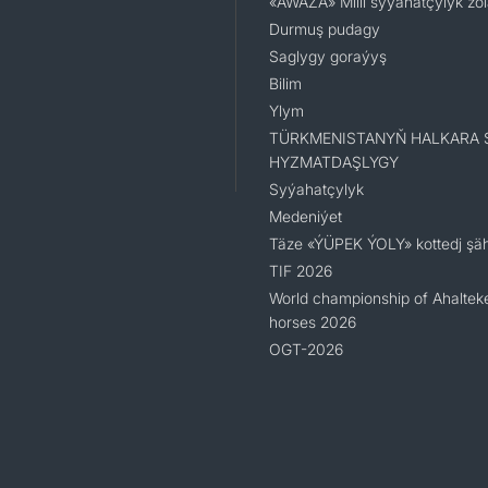
«AWAZA» Milli syýahatçylyk zo
Durmuş pudagy
Saglygy goraýyş
Bilim
Ylym
TÜRKMENISTANYŇ HALKARA 
HYZMATDAŞLYGY
Syýahatçylyk
Medeniýet
Täze «ÝÜPEK ÝOLY» kottedj şäh
TIF 2026
World championship of Ahaltek
horses 2026
OGT-2026