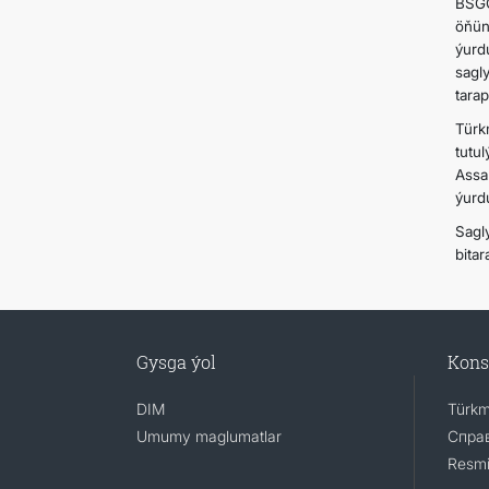
BSGG
öňün
ýurd
sagl
tara
Türk
tutu
Assa
ýurd
Sagl
bita
Gysga ýol
Kons
DIM
Türkm
Umumy maglumatlar
Справ
Resmi