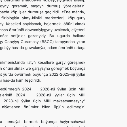
ly Berdimuhamedowyň ýolbaşçylygynda işlenip
ygyny goramak, sagdyn durmuş ýörelgelerini
atda köp işler durmuşa geçirildi. «Ene mähri»,
ziologiýa ylmy-kliniki merkezleri, köpugurly
dy. Keselleri anyklamak, bejermek, öňüni almak
ynsan ömrüniň dowamlylygyny uzaltmak, elýeterli
ňat netijeler gazanyldy. Bu ugurda halkara
ygy Goraýyş Guramasy (BSGG) tarapyndan ykrar
k ýagdaýy has-da gowulanýar, adam ömrüniň ortaça
ürkmenistanda ilatyň kesellere garşy göreşmek
riň öňüni almak we garşysyna göreşmek boýunça
zat ýurda öwürmek boýunça 2022-2025-nji ýyllar
 has-da kämilleşdirildi.
ösdürmegiň 2024 — 2028-nji ýyllar üçin Milli
eleriniň 2024 — 2028-nji ýyllar üçin Milli
2028-nji ýyllar üçin Milli maksatnamasyny”
 niýetlenen önümler bilen üpjün edilmegini
ra hemaýat bermek boýunça haýyr-sahawat