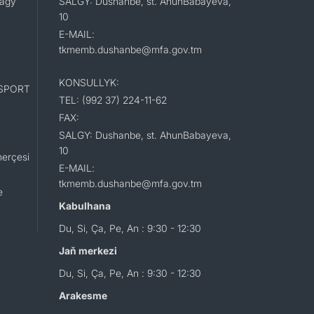
lagy
SALGY: Dushanbe, st. AhunBabayeva,
10
E-MAIL:
tkmemb.dushanbe@mfa.gov.tm
KONSULLYK:
SPORT
TEL: (992 37) 224-11-62
FAX:
SALGY: Dushanbe, st. AhunBabayeva,
10
erçesi
E-MAIL:
tkmemb.dushanbe@mfa.gov.tm
e
Kabulhana
Du, Si, Ça, Pe, An : 9:30 - 12:30
Jaň merkezi
Du, Si, Ça, Pe, An : 9:30 - 12:30
Arakesme