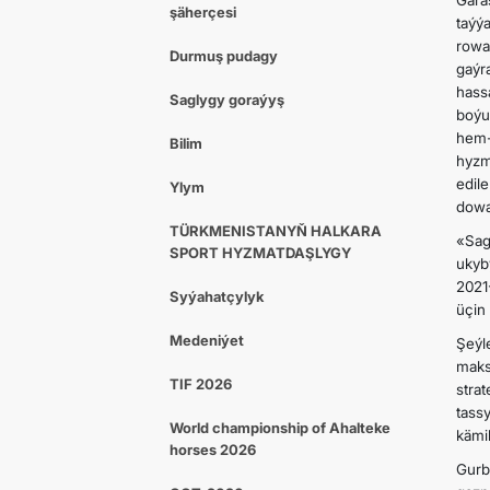
Gara
şäherçesi
taýý
rowa
Durmuş pudagy
gaýr
hass
Saglygy goraýyş
boýu
hem-
Bilim
hyzm
edil
Ylym
dowa
TÜRKMENISTANYŇ HALKARA
«Sag
SPORT HYZMATDAŞLYGY
ukyb
2021
Syýahatçylyk
üçin
Medeniýet
Şeýl
maks
TIF 2026
stra
tass
World championship of Ahalteke
kämi
horses 2026
Gur