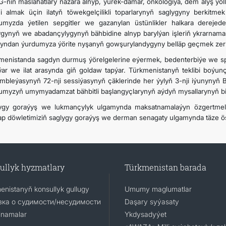
-niň maslahatlary nazara alnyp, ýürek-damar, onkologiýa, dem alyş ýoll
i almak üçin ilatyň töwekgelçilikli toparlarynyň saglygyny berkitme
umyzda ýetilen sepgitler we gazanylan üstünlikler halkara derejede 
ygynyň we abadançylygynyň bähbidine alnyp barylýan işleriň ykrarna
pyndan ýurdumyza ýörite nyşanyň gowşurylandygyny belläp geçmek zer
menistanda sagdyn durmuş ýörelgelerine eýermek, bedenterbiýe we spo
lýar we ilat arasynda giň goldaw tapýar. Türkmenistanyň teklibi boýun
mbleýasynyň 72-nji sessiýasynyň çäklerinde her ýylyň 3-nji iýunynyň B
umyzyň umymyadamzat bähbitli başlangyçlarynyň aýdyň mysallarynyň bir
ygy goraýyş we lukmançylyk ulgamynda maksatnamalaýyn özgertmeler
rap döwletimiziň saglygy goraýyş we derman senagaty ulgamynda täze ösüş
ullyk hyzmatlary
Türkmenistan barada
enistanyň konsullyk gullugy
Umumy maglumatlar
ка о судимости/несудимости
Daşary syýasaty
namalar
Ykdysadyýet