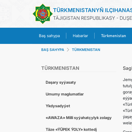
TÜRKMENISTANYŇ ILÇIHANA
TÄJIGISTAN RESPUBLIKASY - DUŞ
Türkmenistan
Baş sahypa
Habarlar
BAŞ SAHYPA
TÜRKMENISTAN
TÜRKMENISTAN
Sag
Jemg
Daşary syýasaty
tutu
gora
Umumy maglumatlar
eýýa
«Tür
Ykdysadyýet
«Tür
ýaşa
«AWAZA» Milli syýahatçylyk zolagy
wela
Täze «ÝÜPEK ÝOLY» kottedj