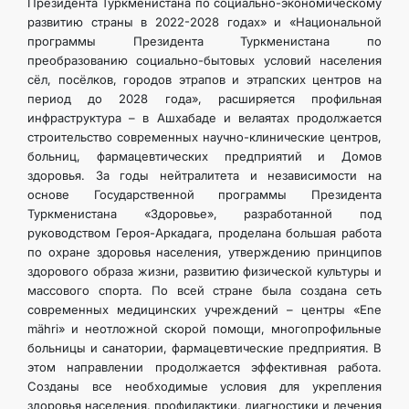
Президента Туркменистана по социально-экономическому
развитию страны в 2022-2028 годах» и «Национальной
программы Президента Туркменистана по
преобразованию социально-бытовых условий населения
сёл, посёлков, городов этрапов и этрапских центров на
период до 2028 года», расширяется профильная
инфраструктура – в Ашхабаде и велаятах продолжается
строительство современных научно-клинические центров,
больниц, фармацевтических предприятий и Домов
здоровья. За годы нейтралитета и независимости на
основе Государственной программы Президента
Туркменистана «Здоровье», разработанной под
руководством Героя-Аркадага, проделана большая работа
по охране здоровья населения, утверждению принципов
здорового образа жизни, развитию физической культуры и
массового спорта. По всей стране была создана сеть
современных медицинских учреждений – центры «Ene
mähri» и неотложной скорой помощи, многопрофильные
больницы и санатории, фармацевтические предприятия. В
этом направлении продолжается эффективная работа.
Созданы все необходимые условия для укрепления
здоровья населения, профилактики, диагностики и лечения