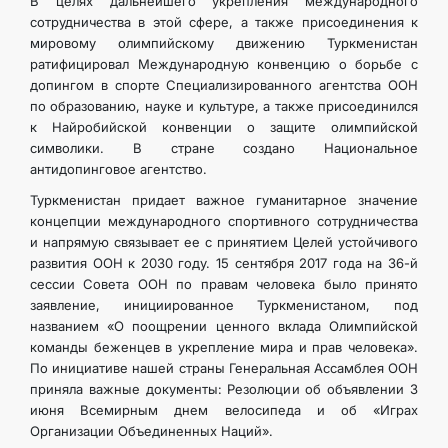
В целях дальнейшего укрепления международного
сотрудничества в этой сфере, а также присоединения к
мировому олимпийскому движению Туркменистан
ратифицировал Международную конвенцию о борьбе с
допингом в спорте Специализированного агентства ООН
по образованию, науке и культуре, а также присоединился
к Найробийской конвенции о защите олимпийской
символики. В стране создано Национальное
антидопинговое агентство.
Туркменистан придает важное гуманитарное значение
концепции международного спортивного сотрудничества
и напрямую связывает ее с принятием Целей устойчивого
развития ООН к 2030 году. 15 сентября 2017 года на 36-й
сессии Совета ООН по правам человека было принято
заявление, инициированное Туркменистаном, под
названием «О поощрении ценного вклада Олимпийской
команды беженцев в укрепление мира и прав человека».
По инициативе нашей страны Генеральная Ассамблея ООН
приняла важные документы: Резолюции об объявлении 3
июня Всемирным днем велосипеда и об «Играх
Организации Объединенных Наций».