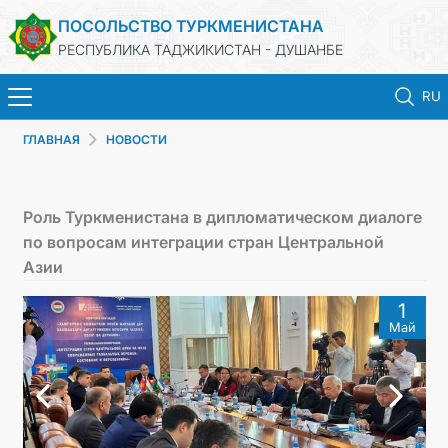
ПОСОЛЬСТВО ТУРКМЕНИСТАНА
РЕСПУБЛИКА ТАДЖИКИСТАН - ДУШАНБЕ
RU
ГЛАВНАЯ
НОВОСТИ
ГЛАВНАЯ
НОВОСТИ
Роль Туркменистана в дипломатическом диалоге
по вопросам интеграции стран Центральной
ТУРКМЕНИСТАН
Азии
1
КОНСУЛЬСКИЕ УСЛУГИ
Май
МИД
КОНТАКТНЫЕ ДАННЫЕ