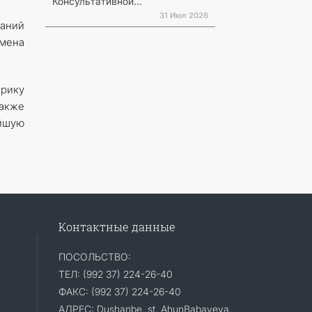
Консультативной...
31 Июл 2026
паний
бмена
брику
Также
йшую
Контактные данные
ПОСОЛЬСТВО:
ТЕЛ: (992 37) 224-26-40
ФАКС: (992 37) 224-26-40
АДРЕС: Dushanbe, st. AhunBabayeva,