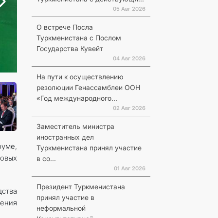
05 Авг 2026
О встрече Посла
Туркменистана с Послом
Государства Кувейт
04 Авг 2026
На пути к осуществлению
резолюции Генассамблеи ООН
«Год международного...
02 Авг 2026
Заместитель министра
иностранных дел
руме,
Туркменистана принял участие
ловых
в со...
01 Авг 2026
Президент Туркменистана
ства
принял участие в
ения
неформальной