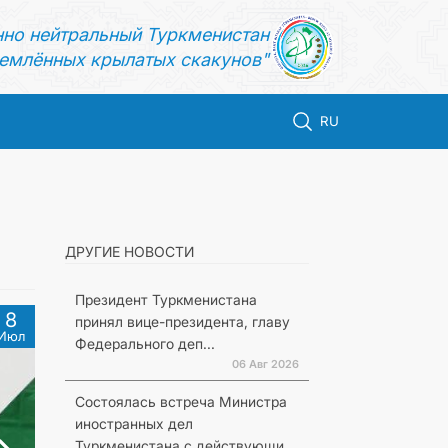
нно нейтральный Туркменистан
емлённых крылатых скакунов"
RU
ДРУГИЕ НОВОСТИ
Президент Туркменистана
8
принял вице-президента, главу
Июл
Федерального деп...
06 Авг 2026
Состоялась встреча Министра
иностранных дел
Туркменистана с действующи...