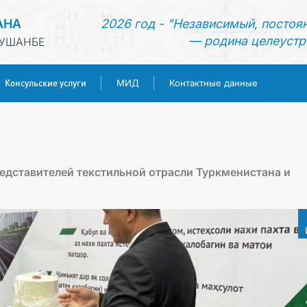
АНА
2026 год - "Независимый, постоя
— родина целеустр
ДУШАНБЕ
Консульские услуги
МИД
Контактные данные
ГЛАВНАЯ
НОВОСТИ
едставителей текстильной отрасли Туркменистана и
ТУРКМЕНИСТАН
КОНСУЛЬСКИЕ УСЛУГИ
МИД
КОНТАКТНЫЕ ДАННЫЕ