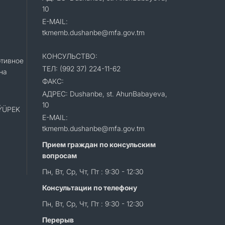
10
E-MAIL:
tkmemb.dushanbe@mfa.gov.tm
КОНСУЛЬСТВО:
тивное
ТЕЛ: (992 37) 224-11-62
на
ФАКС:
АДРЕС: Dushanbe, st. AhunBabayeva,
10
«ÝÜPEK
E-MAIL:
tkmemb.dushanbe@mfa.gov.tm
Прием граждан по консульским
вопросам
Пн, Вт, Ср, Чт, Пт : 9:30 - 12:30
Консультации по телефону
Пн, Вт, Ср, Чт, Пт : 9:30 - 12:30
Перерыв