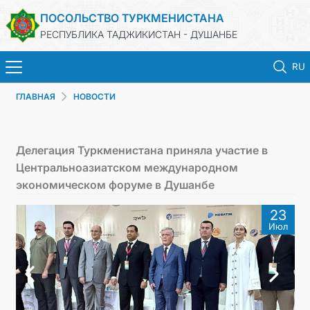
ПОСОЛЬСТВО ТУРКМЕНИСТАНА
РЕСПУБЛИКА ТАДЖИКИСТАН - ДУШАНБЕ
RU
ГЛАВНАЯ
НОВОСТИ
ГЛАВНАЯ
НОВОСТИ
Делегация Туркменистана приняла участие в
Центральноазиатском международном
ТУРКМЕНИСТАН
экономическом форуме в Душанбе
23
КОНСУЛЬСКИЕ УСЛУГИ
Июл
МИД
КОНТАКТНЫЕ ДАННЫЕ