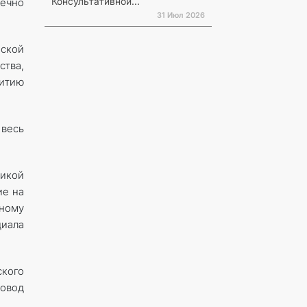
Консультативной...
ечно
31 Июл 2026
йской
тва,
витию
 весь
ликой
ие на
ному
циала
ского
ровод