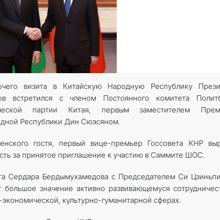
очего визита в Китайскую Народную Республику Прези
ов встретился с членом Постоянного комитета Полит
ической партии Китая, первым замес­тителем Прем
одной Республики Дин Сюэсяном.
менского гостя, первый вице-премьер Госсовета КНР вы
сть за принятое приглашение к участию в Саммите ШОС.
та Сердара Бердымухамедова с Председателем Си Цзиньп
т большое значение активно развивающемуся сотрудничес
-экономической, культурно-гуманитарной сферах.