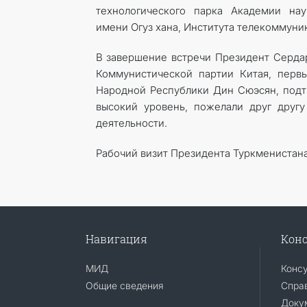
технологического парка Академии нау
имени Огуз хана, Института телекоммуни
В завершение встречи Президент Серда
Коммунистической партии Китая, перв
Народной Республики Дин Сюэсян, подтв
высокий уровень, пожелали друг другу
деятельности.
Рабочий визит Президента Туркменистан
Навигация
Конс
МИД
Конс
Общие сведения
Справ
Доку