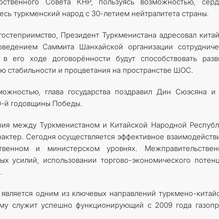
рственного Совета КНР, пользуясь возможностью, серд
есь туркменский народ с 30-летием нейтралитета страны.
 гостеприимство, Президент Туркменистана адресовал кита
ведением Саммита Шанхайской организации сотрудничес
е в его ходе договорённости будут способствовать раз
ию стабильности и процветания на пространстве ШОС.
можностью, глава государства поздравил Дин Сюэсяна и
0-й годовщины Победы.
ения между Туркменистаном и Китайской Народной Респуб
рактер. Сегодня осуществляется эффективное взаимодейств
ственном и министерском уровнях. Межправительствен
ых усилий, использовании торгово-экономического потен
.
 является одним из ключевых направлений туркмено-китай
ому служит успешно функционирующий с 2009 года газоп