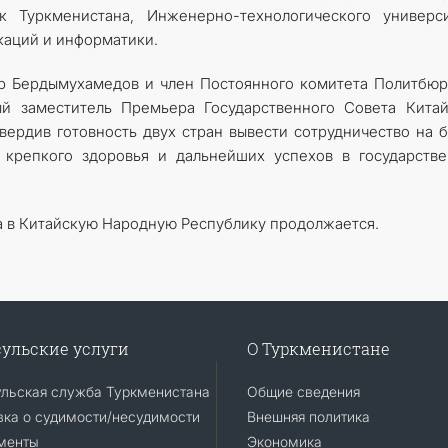
к Туркменистана, Инженерно-технологического универси
каций и информатики.
р Бердымухамедов и член Постоянного комитета Политбю
ый заместитель Премьера Государственного Совета Кита
ердив готовность двух стран вывести сотрудничество на 
 крепкого здоровья и дальнейших успехов в государств
а в Китайскую Народную Республику продолжается.
ульские услуги
О Туркменистане
ульская служба Туркменистана
Общие сведения
ка о судимости/несудимости
Внешняя политика
менты
Экономика