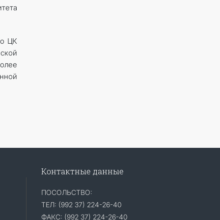
тета
ро ЦК
йской
более
енной
Контактные данные
ПОСОЛЬСТВО:
ТЕЛ: (992 37) 224-26-40
ФАКС: (992 37) 224-26-40