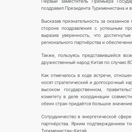
Первый заместитель Премьера Госуда
поздравил Президента Туркменистана и в
Высказав признательность за оказанное
стороне поздравления с успешным про
выразив уверенность, что достигнуты
регионального парт­нёрства и обеспечен
Также, пользуясь представившейся воз
дружественный народ Китая по случаю 8
Как отмечалось в ходе встречи, отнош
носят стратегический и долгосрочный ха
высоком государственном, правитель
комитету в деле координации совместн
обеих стран придаётся большое значение
Сотрудничество в энергетической сфере
партнёрства. Ярким подтверждением т
Туркменистан–Китай.