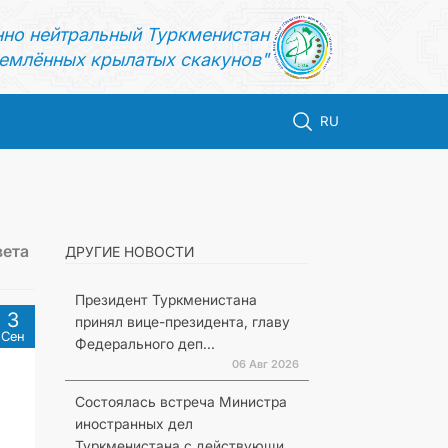
нно нейтральный Туркменистан
емлённых крылатых скакунов"
RU
вета
ДРУГИЕ НОВОСТИ
Президент Туркменистана
3
принял вице-президента, главу
Сен
Федерального деп...
06 Авг 2026
Состоялась встреча Министра
иностранных дел
Туркменистана с действующи...