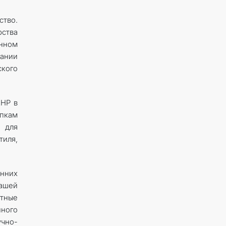
ство.
рства
анном
дании
ского
КНР в
упкам
 для
тиля,
онних
нашей
етные
нного
чно-