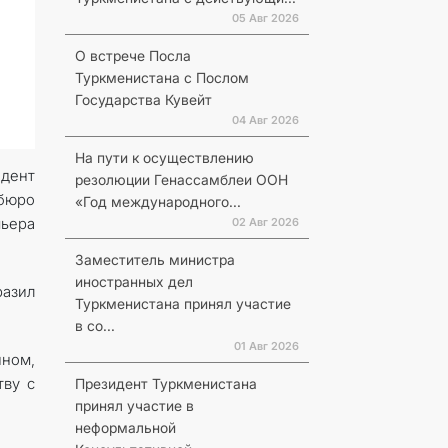
05 Авг 2026
О встрече Посла
Туркменистана с Послом
Государства Кувейт
04 Авг 2026
На пути к осуществлению
дент
резолюции Генассамблеи ООН
бюро
«Год международного...
ьера
02 Авг 2026
Заместитель министра
иностранных дел
разил
Туркменистана принял участие
в со...
01 Авг 2026
ином,
тву с
Президент Туркменистана
принял участие в
неформальной