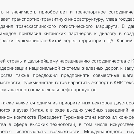
ь и значимость приобретает и транспортное сотрудниче
ивает транспортно-транзитную инфраструктуру, глава госуда
дания транскас­пийского логистического маршрута. В д
амедов пригласил китайских партнёров к диалогу в соз
связки Туркменистан–Китай через территорию ЦА, Каспий
ашей страны к дальнейшему наращиванию сотрудничества с 
дернизации национальной системы железных дорог, к зак
дарства также предложил предпринять совместные шаги
астности, Туркменистан готов нарастить экспорт в КНР текс
ромышленного комплекса и нефтепродуктов.
 также является одним из приоритетных векторов двустор
ются в вузах Китая, а в ряде высших учебных заведений 
данном контексте Президент Туркменистана изложил конкр
ва в сфере высоких технологий, в том числе искусстве
гается использовать возможности Международного нау