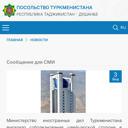
ПОСОЛЬСТВО ТУРКМЕНИСТАНА
РЕСПУБЛИКА ТАДЖИКИСТАН - ДУШАНБЕ
RU
ГЛАВНАЯ
НОВОСТИ
ГЛАВНАЯ
НОВОСТИ
Сообщение для СМИ
ТУРКМЕНИСТАН
3
Янв
КОНСУЛЬСКИЕ УСЛУГИ
МИД
КОНТАКТНЫЕ ДАННЫЕ
Министерство иностранных дел Туркменистана
выразило соболезнования швейцарской стороне в