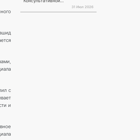
Консультативной...
31 Июл 2026
нного
Рашид
ается
вами,
циала
пил с
вает
сти и
вное
циала