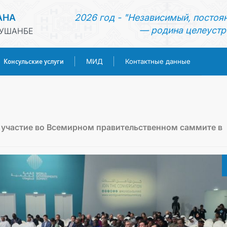
АНА
2026 год - "Независимый, постоя
— родина целеустр
ДУШАНБЕ
Консульские услуги
МИД
Контактные данные
ГЛАВНАЯ
НОВОСТИ
 участие во Всемирном правительственном саммите в
ТУРКМЕНИСТАН
КОНСУЛЬСКИЕ УСЛУГИ
МИД
КОНТАКТНЫЕ ДАННЫЕ