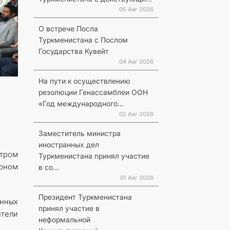
05 Авг 2026
О встрече Посла
Туркменистана с Послом
Государства Кувейт
04 Авг 2026
На пути к осуществлению
резолюции Генассамблеи ООН
«Год международного...
02 Авг 2026
Заместитель министра
иностранных дел
тром
Туркменистана принял участие
рном
в со...
01 Авг 2026
Президент Туркменистана
енных
принял участие в
ители
неформальной