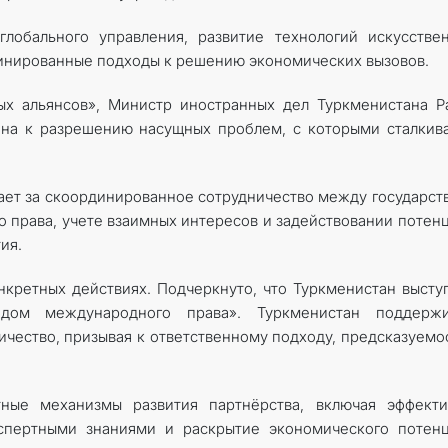
лобального управления, развитие технологий искусстве
динированные подходы к решению экономических вызовов.
ых альянсов», Министр иностранных дел Туркменистана 
на к разрешению насущных проблем, с которыми сталкив
ает за скоординированное сотрудничество между государст
 права, учете взаимных интересов и задействовании потен
ия.
кретных действиях. Подчеркнуто, что Туркменистан высту
дом международного права». Туркменистан поддержи
чество, призывая к ответственному подходу, предсказуемо
ные механизмы развития партнёрства, включая эффекти
кспертными знаниями и раскрытие экономического потен