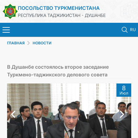
ПОСОЛЬСТВО ТУРКМЕНИСТАНА
РЕСПУБЛИКА ТАДЖИКИСТАН - ДУШАНБЕ
RU
ГЛАВНАЯ
НОВОСТИ
ГЛАВНАЯ
НОВОСТИ
В Душанбе состоялось второе заседание
Туркмено-таджикского делового совета
ТУРКМЕНИСТАН
8
Июл
КОНСУЛЬСКИЕ УСЛУГИ
МИД
КОНТАКТНЫЕ ДАННЫЕ