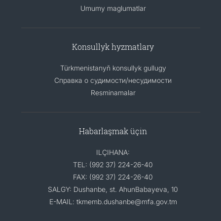
Umumy maglumatlar
Konsullyk hyzmatlary
Türkmenistanyň konsullyk gullugy
Справка о судимости/несудимости
Resminamalar
Habarlaşmak üçin
ILÇIHANA:
TEL: (992 37) 224-26-40
FAX: (992 37) 224-26-40
SALGY: Dushanbe, st. AhunBabayeva, 10
E-MAIL: tkmemb.dushanbe@mfa.gov.tm