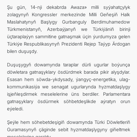
Şu gün, 14-nji dekabrda Awaza» milli syýahatçylyk
zolagynyň Kongressler merkezinde Milli Geňeşiň Halk
Maslahatynyň Başlygy Gurbanguly Berdimuhamedow
Türkmenistanyň, Azerbaýjanyň we Türkiýäniň birinji
üçtaraplaýyn sammitine gatnaşmak üçin ýurdumyza gelen
Türkiýe Respublikasynyň Prezidenti Rejep Taýyp Ärdogan
bilen duşuşdy.
Duşuşygyň dowamynda taraplar dürli ugurlar boýunça
döwletara gatnaşyklary ösdürdmek barada pikir alyşdylar.
Esasan hem söwda-ykdysady, ýangyç-energetika, ulag-
kommunikasiýa we senagat ugurlarynda hyzmatdaşlygy
işjeňleşdirmek meselelerine üns berdiler. Parlamentara
gatnaşyklary ösdürmek söhbetdeşlikde aýratyn orun
eýeledi.
Şeýle hem söhebetdeşigiň dowamynda Türki Döwletleriň
Guramasynyň çäginde sebit hyzmatdaşlygyny giňeltmek
meselelerine garaldy.