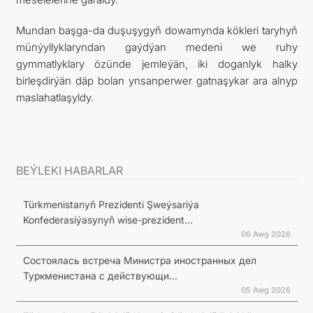
Mundan başga-da duşuşygyň dowamynda kökleri taryhyň
münýyllyklaryndan gaýdýan medeni we ruhy
gymmatlyklary özünde jemleýän, iki doganlyk halky
birleşdirýän däp bolan ynsanperwer gatnaşykar ara alnyp
maslahatlaşyldy.
BEÝLEKI HABARLAR
Türkmenistanyň Prezidenti Şweýsariýa
Konfederasiýasynyň wise-prezident...
06 Awg 2026
Состоялась встреча Министра иностранных дел
Туркменистана с действующи...
05 Awg 2026