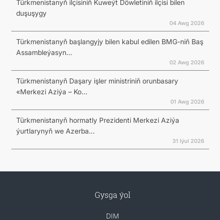
Türkmenistanyň ilçisiniň Kuweýt Döwletiniň ilçisi bilen
duşuşygy
04 Awg 2026
Türkmenistanyň başlangyjy bilen kabul edilen BMG-niň Baş
Assambleýasyn...
02 Awg 2026
Türkmenistanyň Daşary işler ministriniň orunbasary
«Merkezi Aziýa – Ko...
01 Awg 2026
Türkmenistanyň hormatly Prezidenti Merkezi Aziýa
ýurtlarynyň we Azerba...
31 Iýul 2026
Gysga ýol
DIM