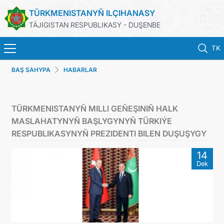
TÜRKMENISTANYŇ ILÇIHANASY
TÄJIGISTAN RESPUBLIKASY - DUŞENBE
TK
BAŞ SAHYPA
HABARLAR
BAŞ SAHYPA
HABARLAR
TÜRKMENISTANYŇ MILLI GEŇEŞINIŇ HALK
MASLAHATYNYŇ BAŞLYGYNYŇ TÜRKIÝE
TÜRKMENISTAN
RESPUBLIKASYNYŇ PREZIDENTI BILEN DUŞUŞYGY
14
KONSULLYK HYZMATLARY
Dek
DIM
ARAGATNAŞYK