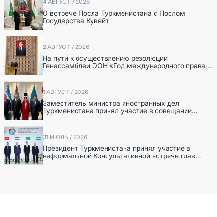
4 АВГУСТ / 2026
О встрече Посла Туркменистана с Послом
Государства Кувейт
2 АВГУСТ / 2026
На пути к осуществлению резолюции
Генассамблеи ООН «Год международного права,
2028», инициированной Туркменистаном
1 АВГУСТ / 2026
Заместитель министра иностранных дел
Туркменистана принял участие в совещании
старших должностных лиц Форума
сотрудничества «Центральная Азия – Республика
Корея»
31 ИЮЛЬ / 2026
Президент Туркменистана принял участие в
неформальной Консультативной встрече глав
государств Центральной Азии и Азербайджанской
Республики