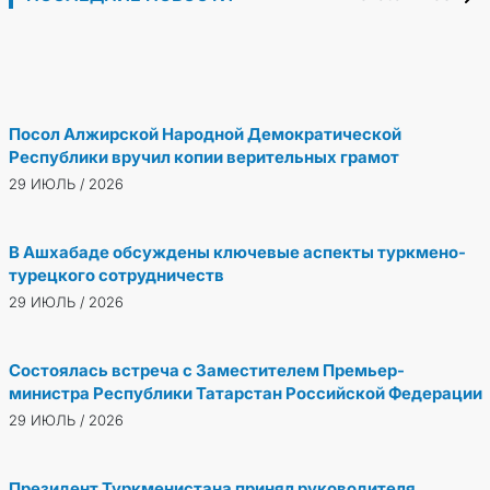
Халк Маслахаты Туркменистана
30 ИЮЛЬ / 2026
Председателю Меджлиса
30 ИЮЛЬ / 2026
Посол Алжирской Народной Демократической
Республики вручил копии верительных грамот
29 ИЮЛЬ / 2026
В Ашхабаде обсуждены ключевые аспекты туркмено-
турецкого сотрудничеств
29 ИЮЛЬ / 2026
Состоялась встреча с Заместителем Премьер-
министра Республики Татарстан Российской Федерации
29 ИЮЛЬ / 2026
Президент Туркменистана принял руководителя