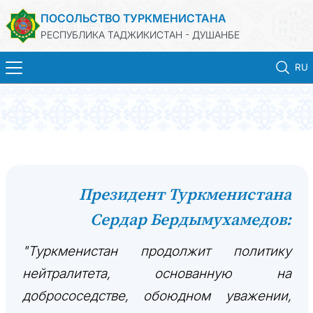
ПОСОЛЬСТВО ТУРКМЕНИСТАНА
РЕСПУБЛИКА ТАДЖИКИСТАН - ДУШАНБЕ
RU
ГЛАВНАЯ
НОВОСТИ
ТУРКМЕНИСТАН
Президент Туркменистана
Сердар Бердымухамедов:
КОНСУЛЬСКИЕ УСЛУГИ
"Туркменистан продолжит политику
МИД
нейтралитета, основанную на
КОНТАКТНЫЕ ДАННЫЕ
добрососедстве, обоюдном уважении,