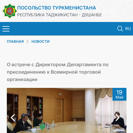
ПОСОЛЬСТВО ТУРКМЕНИСТАНА
РЕСПУБЛИКА ТАДЖИКИСТАН - ДУШАНБЕ
RU
ГЛАВНАЯ
НОВОСТИ
ГЛАВНАЯ
НОВОСТИ
О встрече с Директором Департамента по
присоединению к Всемирной торговой
ТУРКМЕНИСТАН
организации
19
КОНСУЛЬСКИЕ УСЛУГИ
Май
МИД
КОНТАКТНЫЕ ДАННЫЕ