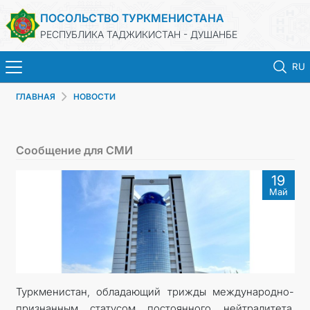
ПОСОЛЬСТВО ТУРКМЕНИСТАНА
РЕСПУБЛИКА ТАДЖИКИСТАН - ДУШАНБЕ
RU
ГЛАВНАЯ
НОВОСТИ
ГЛАВНАЯ
НОВОСТИ
Сообщение для СМИ
ТУРКМЕНИСТАН
19
Май
КОНСУЛЬСКИЕ УСЛУГИ
МИД
КОНТАКТНЫЕ ДАННЫЕ
Туркменистан, обладающий трижды международно-
признанным статусом постоянного нейтралитета,