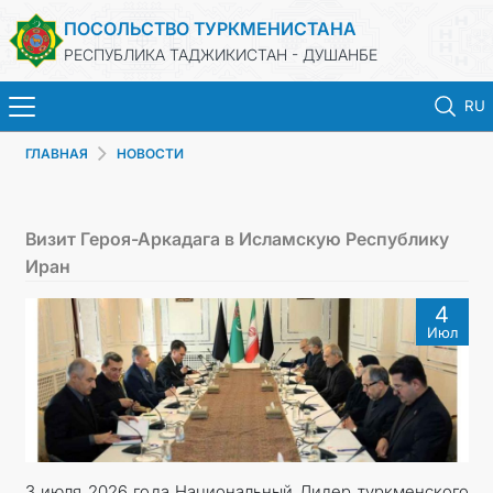
ПОСОЛЬСТВО ТУРКМЕНИСТАНА
РЕСПУБЛИКА ТАДЖИКИСТАН - ДУШАНБЕ
RU
ГЛАВНАЯ
НОВОСТИ
ГЛАВНАЯ
НОВОСТИ
Визит Героя-Аркадага в Исламскую Республику
Иран
ТУРКМЕНИСТАН
4
Июл
КОНСУЛЬСКИЕ УСЛУГИ
МИД
КОНТАКТНЫЕ ДАННЫЕ
3 июля 2026 года Национальный Лидер туркменского