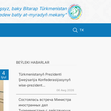
şsyz, baky Bitarap Türkmenistan
dew batly at-myradyň mekany"
TK
BEÝLEKI HABARLAR
4
Türkmenistanyň Prezidenti
Iýul
Şweýsariýa Konfederasiýasynyň
wise-prezident...
06 Awg 2026
Состоялась встреча Министра
иностранных дел
Туркменистана с действующи...