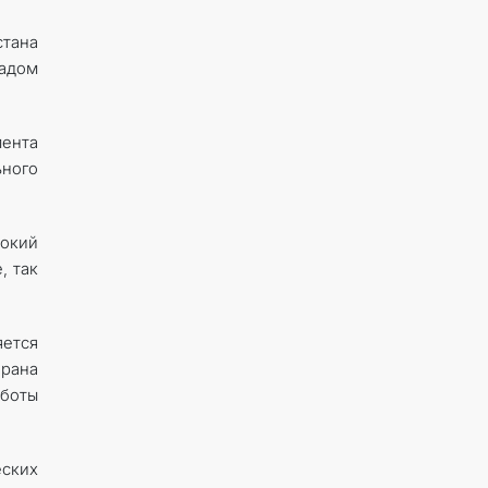
стана
мадом
ента
ьного
сокий
, так
ется
рана
боты
еских