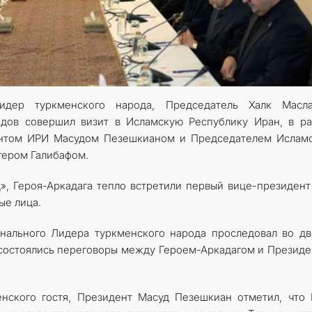
дер туркменского народа, Председатель Халк Масла
едов совершил визит в Исламскую Республику Иран, в р
дентом ИРИ Масудом Пезешкианом и Председателем Ислам
гером Галибафом.
, Героя-Аркадага тепло встретили первый вице-президен
ые лица.
нального Лидера туркменского народа проследовал во д
 состоялись переговоры между Героем-Аркадагом и Презид
енского гостя, Президент Масуд Пезешкиан отметил, что