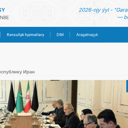
SY
2026-njy ýyl - "Gara
— be
ENBE
Konsullyk hyzmatlary
DIM
Aragatnaşyk
BAŞ SAHYPA
HABARLAR
еспублику Иран
TÜRKMENISTAN
KONSULLYK HYZMATLARY
DIM
ARAGATNAŞYK