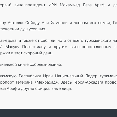
 первый вице-президент ИРИ Мохаммад Реза Ареф и др
еру Аятолле Сейеду Али Хаменеи и членам его семьи, Г
упокоении душ усопших.
медова, а также от себя лично и от всего туркменского н
РИ Масуду Пезешкиану и другим высокопоставленным л
ржки в этот скорбный день.
ециальной книге соболезнований.
ламскую Республику Иран Национальный Лидер туркменс
ропорт Тегерана «Мехрабад». Здесь Героя-Аркадага пров
за Ареф и другие официальные лица.