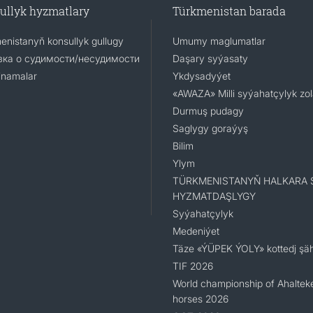
ullyk hyzmatlary
Türkmenistan barada
enistanyň konsullyk gullugy
Umumy maglumatlar
ка о судимости/несудимости
Daşary syýasaty
namalar
Ykdysadyýet
«AWAZA» Milli syýahatçylyk zo
Durmuş pudagy
Saglygy goraýyş
Bilim
Ylym
TÜRKMENISTANYŇ HALKARA 
HYZMATDAŞLYGY
Syýahatçylyk
Medeniýet
Täze «ÝÜPEK ÝOLY» kottedj şäh
TIF 2026
World championship of Ahaltek
horses 2026