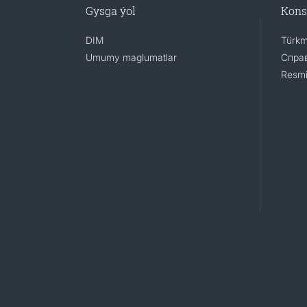
Gysga ýol
Kons
DIM
Türkm
Umumy maglumatlar
Справ
Resmi