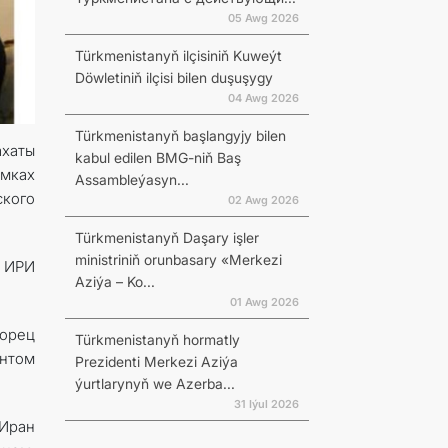
05 Awg 2026
Türkmenistanyň ilçisiniň Kuweýt
Döwletiniň ilçisi bilen duşuşygy
04 Awg 2026
Türkmenistanyň başlangyjy bilen
хаты
kabul edilen BMG-niň Baş
амках
Assambleýasyn...
ского
02 Awg 2026
Türkmenistanyň Daşary işler
ministriniň orunbasary «Merkezi
т ИРИ
Aziýa – Ko...
01 Awg 2026
ворец
Türkmenistanyň hormatly
ентом
Prezidenti Merkezi Aziýa
ýurtlarynyň we Azerba...
31 Iýul 2026
 Иран