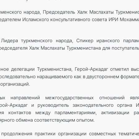
менского народа, Председатель Халк Маслахаты Туркмени
седателем Исламского консультативного совета ИРИ Мохам
 Лидера туркменского народа, Спикер иранского парлам
редседателя Халк Маслахаты Туркменистана для поступател
нное делегации Туркменистана, Герой-Аркадаг отметил вы
оследовательно наращиваемого как в двустороннем формате
организаций.
ых направлений межгосударственных отношений явля
рой-Аркадаг и руководитель законодательного органа И
ия контактов между парламентариями, активизации ра
ярного обмена соответствующим опытом.
 продолжения практики организации совместных тематич