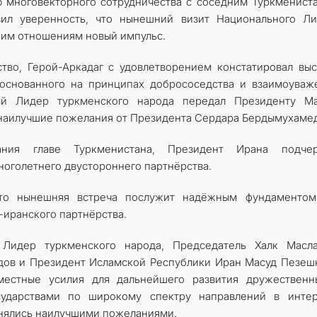
 многовекторного сотрудничества с соседним Туркменист
ил уверенность, что нынешний визит Национального Ли
ним отношениям новый импульс.
тво, Герой-Аркадаг с удовлетворением констатировал вы
 основанного на принципах добрососедства и взаимоуваж
ый Лидер туркменского народа передал Президенту Ма
 наилучшие пожелания от Президента Сердара Бердымухамед
ния главе Туркменистана, Президент Ирана подчер
оголетнего двустороннего партнёрства.
что нынешняя встреча послужит надёжным фундаментом
иранского партнёрства.
Лидер туркменского народа, Председатель Халк Масла
дов и Президент Исламской Республики Иран Масуд Пезеш
местные усилия для дальнейшего развития дружественн
ударствами по широкому спектру направлений в интер
енялись наилучшими пожеланиями.