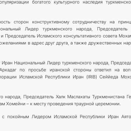
пуляризации богатого культурного наследия туркменско
ость сторон конструктивному сотрудничеству на принц
иональный Лидер туркменского народа, Председатель 
 и Председатель Исламского консультативного совета Мох
ожеланиями в адрес друг друга, а также дружественных на
у Иран Национальный Лидер туркменского народа, Председ
-Аркадаг по просьбе иранской стороны ответил на воп
порации Исламской Республики Иран (IRIB) Сеййеда Мох
о народа, Председатель Халк Маслахаты Туркменистана Г
ам Хомейни – к месту проведения траурной церемонии.
я с покойным Лидером Исламской Республики Иран Аято