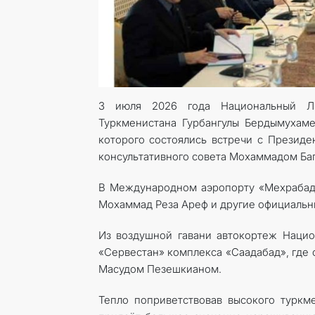
3 июля 2026 года Национальный Ли
Туркменистана Гурбангулы Бердымухам
которого состоялись встречи с Прези
консультативного совета Мохаммадом Ба
В Международном аэропорту «Мехрабад»
Мохаммад Реза Ареф и другие официальн
Из воздушной гавани автокортеж Нацио
«Сервестан» комплекса «Саадабад», где
Масудом Пезешкианом.
Тепло поприветствовав высокого туркм