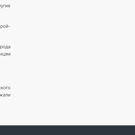
угие
ерой-
арода
ицам
кого
ожали