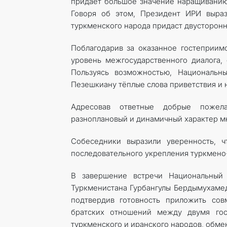
придаёт большое значение наращиванию
Говоря об этом, Президент ИРИ выраз
туркменского народа придаст двусторон
Поблагодарив за оказанное гостеприимс
уровень межгосударственного диалога,
Пользуясь возможностью, Национальн
Пезешкиану тёплые слова приветствия и
Адресовав ответные добрые пожела
разноплановый и динамичный характер мн
Собеседники выразили уверенность, 
последовательного укрепления туркмено-
В завершение встречи Национальный 
Туркменистана Гурбангулы Бердымухаме
подтвердив готовность приложить сов
братских отношений между двумя гос
туркменского и иранского народов, обм