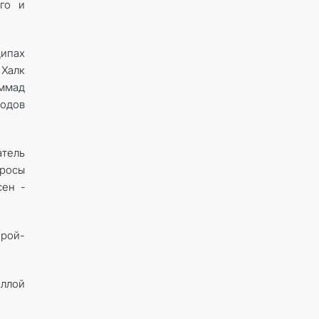
го и
ипах
Халк
аммад
родов
атель
росы
сен ­
ерой-
ллой