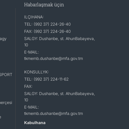
Habarlaşmak üçin
ILÇIHANA:
TEL: (992 37) 224-26-40
FAX: (992 37) 224-26-40
lagy
SALGY: Dushanbe, st. AhunBabayeva,
10
E-MAIL:
tkmemb.dushanbe@mfa.gov.tm
KONSULLYK:
SPORT
TEL: (992 37) 224-11-62
FAX:
SALGY: Dushanbe, st. AhunBabayeva,
10
erçesi
E-MAIL:
tkmemb.dushanbe@mfa.gov.tm
e
Kabulhana