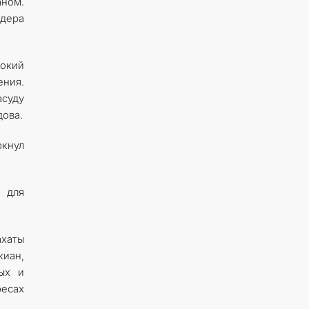
аном.
дера
сокий
ения.
суду
ова.
кнул
 для
хаты
киан,
ых и
есах