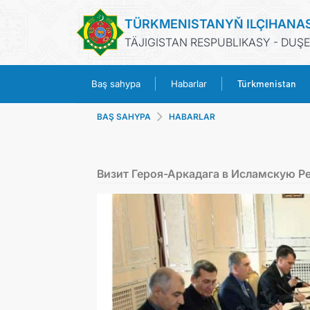
TÜRKMENISTANYŇ ILÇIHANA
TÄJIGISTAN RESPUBLIKASY - DUŞ
Türkmenistan
Baş sahypa
Habarlar
BAŞ SAHYPA
HABARLAR
Визит Героя-Аркадага в Исламскую Р