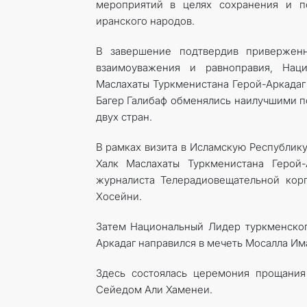
мероприятий в целях сохранения и по
иранского народов.
В завершение подтвердив приверженн
взаимоуважения и равноправия, Нац
Маслахаты Туркменистана Герой-Аркадаг
Багер Галибаф обменялись наилучшими п
двух стран.
В рамках визита в Исламскую Республик
Халк Маслахаты Туркменистана Герой
журналиста Телерадиовещательной кор
Хосейни.
Затем Национальный Лидер туркменског
Аркадаг направился в мечеть Мосалла Им
Здесь состоялась церемония прощани
Сейедом Али Хаменеи.