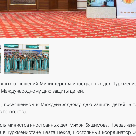
одных отношений Министерства иностранных дел Туркмени
к Международному дню защиты детей.
и, посвященной к Международному дню защиты детей, а 
в торжества.
ель министра иностранных дел Мяхри Бяшимова, Чрезвычай
 в Туркменистане Беата Пекса, Постоянный координатор 