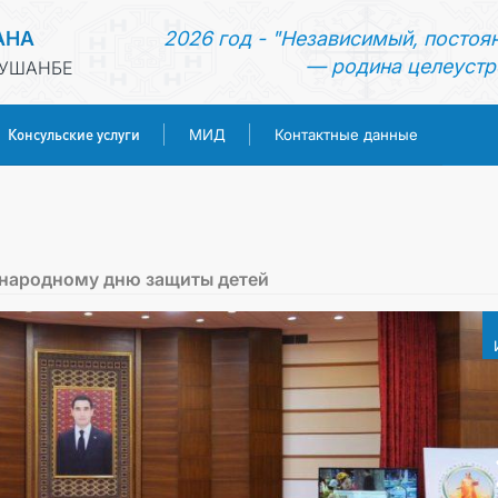
АНА
2026 год - "Независимый, постоя
— родина целеустр
ДУШАНБЕ
Консульские услуги
МИД
Контактные данные
ГЛАВНАЯ
НОВОСТИ
народному дню защиты детей
ТУРКМЕНИСТАН
КОНСУЛЬСКИЕ УСЛУГИ
МИД
КОНТАКТНЫЕ ДАННЫЕ