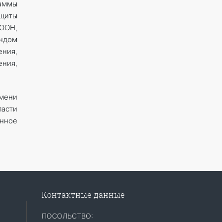
аммы
ащиты
 ООН,
ондом
ения,
ния,
мени
ласти
енное
Контактные данные
ПОСОЛЬСТВО: