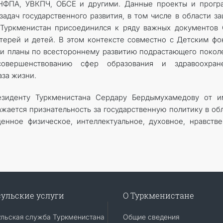
ФПА, УВКПЧ, ОБСЕ и другими. Данные проекты и прогр
адач государственного развития, в том числе в области з
. Туркменистан присоединился к ряду важных документов
терей и детей. В этом контексте совместно с Детским ф
 планы по всестороннему развитию подрастающего покол
овершенствованию сфер образования и здравоохране
за жизни.
зиденту Туркменистана Сердару Бердымухамедову от и
жается признательность за государственную политику в об
енное физическое, интеллектуальное, духовное, нравств
ульские услуги
О Туркменистане
ульская служба Туркменистана
Общие сведения