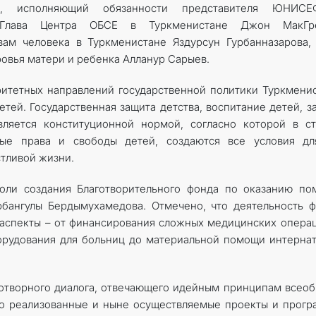
о, исполняющий обязанности представителя ЮНИС
, Глава Центра ОБСЕ в Туркменистане Джон МакГре
ам человека в Туркменистане Яздурсун Гурбанназарова,
овья матери и ребенка Алланур Сарыев.
итетных направлений государственной политики Туркмени
етей. Государственная защита детства, воспитание детей, з
вляется конституционной нормой, согласно которой в с
ые права и свободы детей, создаются все условия дл
стливой жизни.
роли создания Благотворительного фонда по оказанию п
бангулы Бердымухамедова. Отмечено, что деятельность 
 аспекты – от финансирования сложных медицинских опера
орудования для больниц до материальной помощи интерна
дотворного диалога, отвечающего идейным принципам всео
но реализованные и ныне осуществляемые проекты и прог