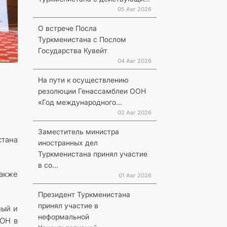
05 Авг 2026
О встрече Посла
Туркменистана с Послом
Государства Кувейт
04 Авг 2026
На пути к осуществлению
резолюции Генассамблеи ООН
«Год международного...
02 Авг 2026
Заместитель министра
стана
иностранных дел
Туркменистана принял участие
в со...
также
01 Авг 2026
Президент Туркменистана
принял участие в
ный и
неформальной
ООН в