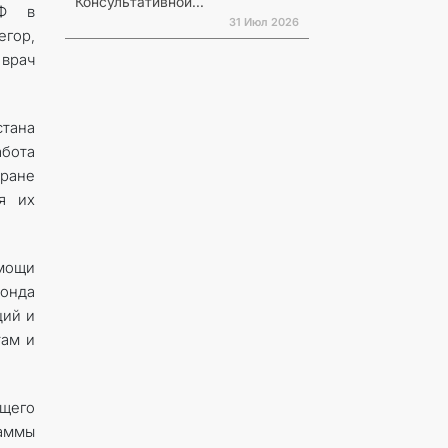
Консультативной...
ЕФ в
31 Июл 2026
гор,
 врач
стана
абота
тране
я их
омощи
фонда
ций и
там и
бщего
раммы