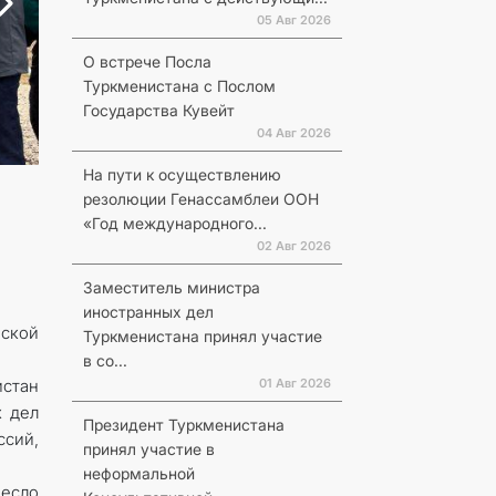
05 Авг 2026
О встрече Посла
Туркменистана с Послом
Государства Кувейт
04 Авг 2026
На пути к осуществлению
резолюции Генассамблеи ООН
«Год международного...
02 Авг 2026
Заместитель министра
иностранных дел
еской
Туркменистана принял участие
в со...
01 Авг 2026
истан
х дел
Президент Туркменистана
ссий,
принял участие в
неформальной
есло