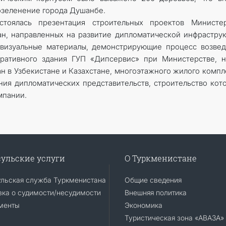
 озеленение города Душанбе.
тоялась презентация строительных проектов Министер
н, направленных на развитие дипломатической инфрастру
 визуальные материалы, демонстрирующие процесс возве
ативного здания ГУП «Дипсервис» при Министерстве, н
н в Узбекистане и Казахстане, многоэтажного жилого компл
ния дипломатических представительств, строительство кот
мпании.
ульские услуги
О Туркменистане
ульская служба Туркменистана
Общие сведения
ка о судимости/несудимости
Внешняя политика
менты
Экономика
Туристическая зона «АВАЗА»