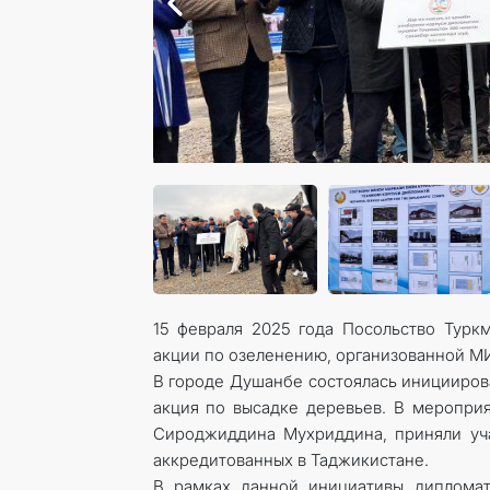
15 февраля 2025 года Посольство Турк
акции по озеленению, организованной М
В городе Душанбе состоялась иницииров
акция по высадке деревьев. В меропри
Сироджиддина Мухриддина, приняли уча
аккредитованных в Таджикистане.
В рамках данной инициативы дипломат