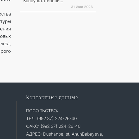
Консультативной...
31 Июл 2026
ства
ктуры
дения
овых
екса,
орого
Контактные данные
ПОСОЛЬСТВО:
ТЕЛ: (992 37) 224-26-40
ФАКС: (992 37) 224-26-40
АДРЕС: Dushanbe, st. AhunBabayeva,