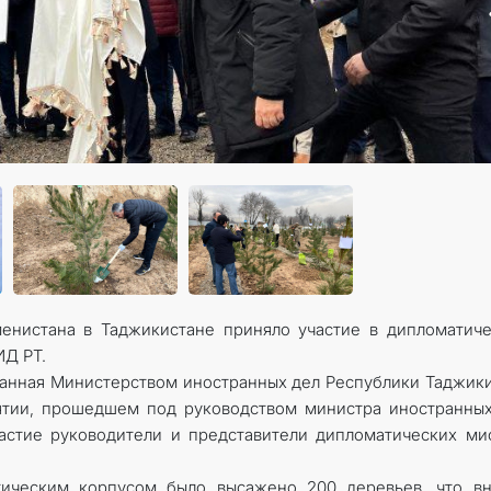
менистана в Таджикистане приняло участие в дипломатич
ИД РТ.
анная Министерством иностранных дел Республики Таджик
ятии, прошедшем под руководством министра иностранны
стие руководители и представители дипломатических ми
ическим корпусом было высажено 200 деревьев, что вн