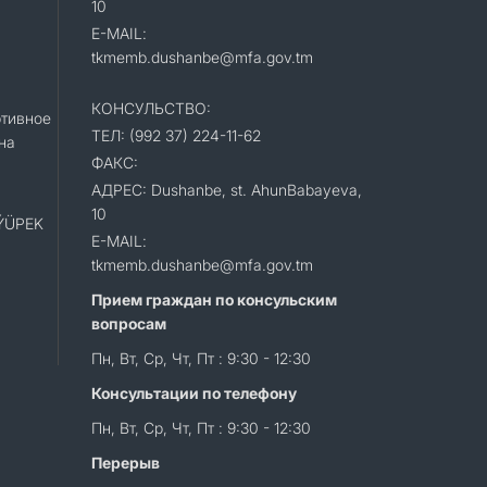
10
E-MAIL:
tkmemb.dushanbe@mfa.gov.tm
КОНСУЛЬСТВО:
тивное
ТЕЛ: (992 37) 224-11-62
на
ФАКС:
АДРЕС: Dushanbe, st. AhunBabayeva,
10
«ÝÜPEK
E-MAIL:
tkmemb.dushanbe@mfa.gov.tm
Прием граждан по консульским
вопросам
Пн, Вт, Ср, Чт, Пт : 9:30 - 12:30
Консультации по телефону
Пн, Вт, Ср, Чт, Пт : 9:30 - 12:30
Перерыв