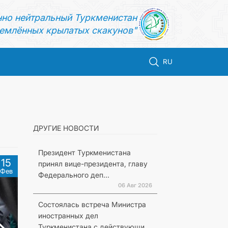
нно нейтральный Туркменистан
емлённых крылатых скакунов"
RU
ДРУГИЕ НОВОСТИ
Президент Туркменистана
15
принял вице-президента, главу
Фев
Федерального деп...
06 Авг 2026
Состоялась встреча Министра
иностранных дел
Туркменистана с действующи...