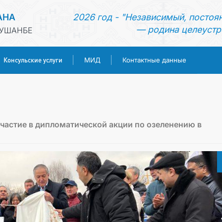
АНА
2026 год - "Независимый, постоя
— родина целеустр
ДУШАНБЕ
Консульские услуги
МИД
Контактные данные
ГЛАВНАЯ
НОВОСТИ
частие в дипломатической акции по озеленению в
ТУРКМЕНИСТАН
КОНСУЛЬСКИЕ УСЛУГИ
МИД
КОНТАКТНЫЕ ДАННЫЕ