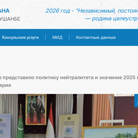
АНА
2026 год - "Независимый, постоя
— родина целеустр
ДУШАНБЕ
Консульские услуги
МИД
Контактные данные
ГЛАВНАЯ
НОВОСТИ
 представило политику нейтралитета и значение 2025 
ерия
ТУРКМЕНИСТАН
КОНСУЛЬСКИЕ УСЛУГИ
МИД
КОНТАКТНЫЕ ДАННЫЕ