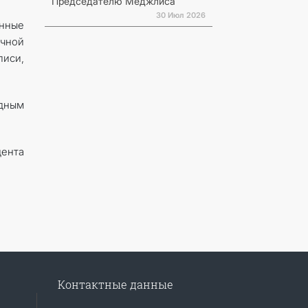
Председателю Меджлиса
30 Июл 2026
ённые
учной
иси,
одным
ента
Контактные данные