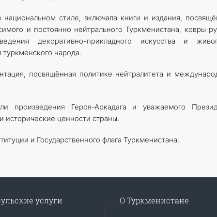
 национальном стиле, включала книги и издания, посвящ
имого и постоянно нейтрального Туркменистана, ковры р
ведения декоративно-прикладного искусства и живоп
 туркменского народа.
нтация, посвящённая политике нейтралитета и междунар
ли произведения Героя-Аркадага и уважаемого Презид
и исторические ценности страны.
итуции и Государственного флага Туркменистана.
ульские услуги
О Туркменистане