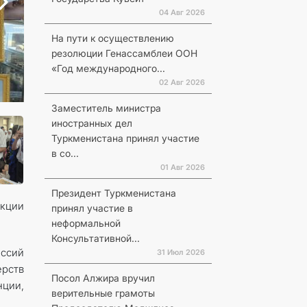
04 Авг 2026
На пути к осуществлению
резолюции Генассамблеи ООН
«Год международного...
02 Авг 2026
Заместитель министра
иностранных дел
Туркменистана принял участие
в со...
01 Авг 2026
Президент Туркменистана
акции
принял участие в
неформальной
Консультативной...
иссий
31 Июл 2026
ерств
Посол Алжира вручил
нции,
верительные грамоты