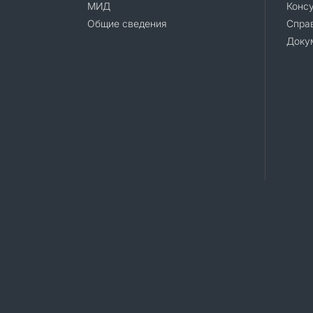
МИД
Конс
Общие сведения
Справ
Доку