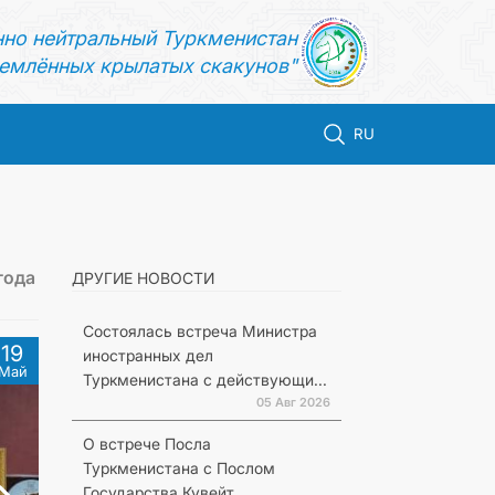
нно нейтральный Туркменистан
емлённых крылатых скакунов"
RU
года
ДРУГИЕ НОВОСТИ
Состоялась встреча Министра
19
иностранных дел
Май
Туркменистана с действующи...
05 Авг 2026
О встрече Посла
Туркменистана с Послом
Государства Кувейт