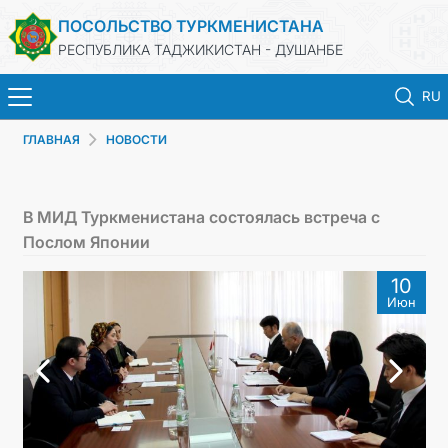
ПОСОЛЬСТВО ТУРКМЕНИСТАНА
РЕСПУБЛИКА ТАДЖИКИСТАН - ДУШАНБЕ
RU
ГЛАВНАЯ
НОВОСТИ
ГЛАВНАЯ
НОВОСТИ
В МИД Туркменистана состоялась встреча с
Послом Японии
ТУРКМЕНИСТАН
10
Июн
КОНСУЛЬСКИЕ УСЛУГИ
МИД
КОНТАКТНЫЕ ДАННЫЕ