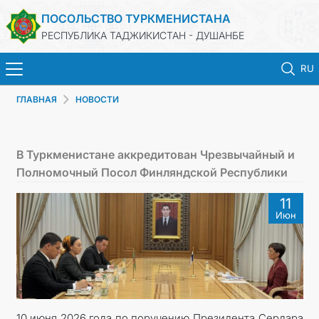
ПОСОЛЬСТВО ТУРКМЕНИСТАНА
РЕСПУБЛИКА ТАДЖИКИСТАН - ДУШАНБЕ
RU
ГЛАВНАЯ
НОВОСТИ
ГЛАВНАЯ
НОВОСТИ
В Туркменистане аккредитован Чрезвычайный и
Полномочный Посол Финляндской Республики
ТУРКМЕНИСТАН
11
Июн
КОНСУЛЬСКИЕ УСЛУГИ
МИД
КОНТАКТНЫЕ ДАННЫЕ
10 июня 2026 года по поручению Президента Сердара