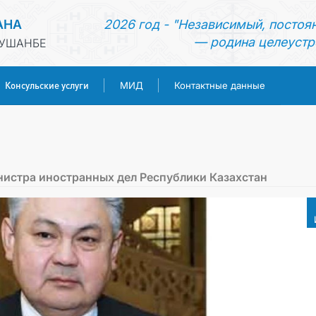
АНА
2026 год - "Независимый, постоя
— родина целеустр
ДУШАНБЕ
Консульские услуги
МИД
Контактные данные
ГЛАВНАЯ
НОВОСТИ
истра иностранных дел Республики Казахстан
ТУРКМЕНИСТАН
КОНСУЛЬСКИЕ УСЛУГИ
МИД
КОНТАКТНЫЕ ДАННЫЕ