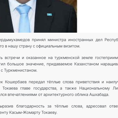
ердымухамедов принял министра иностранных дел Респуб
о в нашу страну с официальным визитом.
ь встречи и оказанное на туркменской земле гостеприим
тил большое значение, придаваемое Казахстаном наращи
с Туркменистаном.
ек Кошербаев передал тёплые слова приветствия и наил
Токаева главе государства, а также Национальному Ли
ился впечатлениями от архитектурного облика Ашхабада.
разив благодарность за тёплые слова, адресовал отве
енту Касым-Жомарту Токаеву.