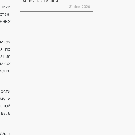
Консультативной...
блики
31 Июл 2026
стан,
енных
амках
ия по
ация
амках
ства
ости
ому и
орой
ва, а
ра. В