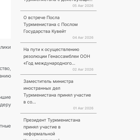
05 Авг 2026
О встрече Посла
Туркменистана с Послом
Государства Кувейт
04 Авг 2026
лики
На пути к осуществлению
резолюции Генассамблеи ООН
«Год международного...
ство,
02 Авг 2026
ванию
Заместитель министра
иностранных дел
Туркменистана принял участие
учшие
в со...
деру
01 Авг 2026
Президент Туркменистана
тные
принял участие в
неформальной