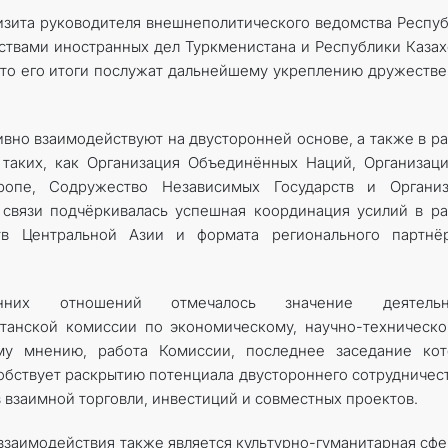
изита руководителя внешнеполитического ведомства Респу
ствами иностранных дел Туркменистана и Республики Казах
 что его итоги послужат дальнейшему укреплению дружеств
тивно взаимодействуют на двусторонней основе, а также в р
 таких, как Организация Объединённых Наций, Организац
ропе, Содружество Независимых Государств и Организ
 связи подчёркивалась успешная координация усилий в р
ств Центральной Азии и формата регионального партнёр
нних отношений отмечалось значение деятельн
танской комиссии по экономическому, научно-техническ
му мнению, работа Комиссии, последнее заседание кот
собствует раскрытию потенциала двустороннего сотрудничест
взаимной торговли, инвестиций и совместных проектов.
заимодействия также является культурно-гуманитарная сфе