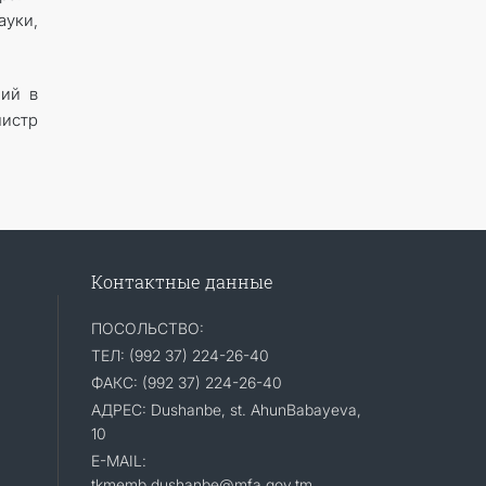
ауки,
ний в
истр
Контактные данные
ПОСОЛЬСТВО:
ТЕЛ: (992 37) 224-26-40
ФАКС: (992 37) 224-26-40
АДРЕС: Dushanbe, st. AhunBabayeva,
10
E-MAIL:
tkmemb.dushanbe@mfa.gov.tm