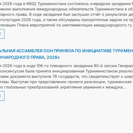
я 2026 года в МИД Туркменистана состоялось очередное заседание
чению выполнения международных обязательств Туркменистана в об
тарного права. В ходе заседания был заслушан отчёт о результатах 
 полугодие 2026 года, а также обсуждены приоритетные задачи на п
ализации Плана мероприятий по имплементации международного гу..
Е
АЛЬНАЯ АССАМБЛЕЯ ООН ПРИНЯЛА ПО ИНИЦИАТИВЕ ТУРКМЕ
НАРОДНОГО ПРАВА, 2028»
я 2026 года в ходе 106-го пленарного заседания 80-й сессии Гене
консенсусом была принята инициированная Туркменистаном резолюц
рами документа выступили 78 государств, что свидетельствует о ш
тивы. Выступая при представлении проекта резолюции, туркменская с
их глобальных преобразований укрепление уважения к междуна...
Е