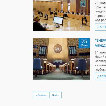
25 июл
обеспе
гумани
первое
ход ре
ДАЛЕ
ГЕНЕР
25
Июл
МЕЖДУ
24 июл
Наций 
Соавто
инициа
глубок
ДАЛЕ
« Previous
Next »