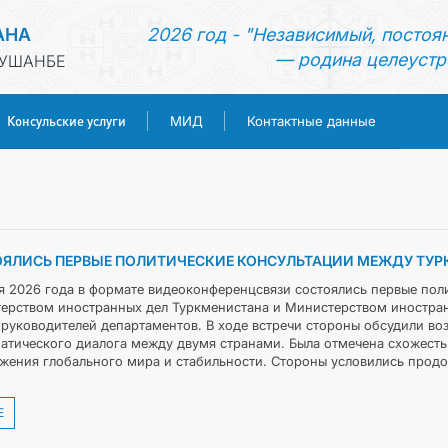
АНА
2026 год - "Независимый, постоя
— родина целеустр
ДУШАНБЕ
Консульские услуги
МИД
Контактные данные
ГЛАВНАЯ
НОВОСТИ
ЯЛИСЬ ПЕРВЫЕ ПОЛИТИЧЕСКИЕ КОНСУЛЬТАЦИИ МЕЖДУ ТУР
ТУРКМЕНИСТАН
я 2026 года в формате видеоконференцсвязи состоялись первые пол
ерством иностранных дел Туркменистана и Министерством иностран
 руководителей департаментов. В ходе встречи стороны обсудили во
КОНСУЛЬСКИЕ УСЛУГИ
атического диалога между двумя странами. Была отмечена схожесть
жения глобального мира и стабильности. Стороны условились продол
МИД
Е
КОНТАКТНЫЕ ДАННЫЕ