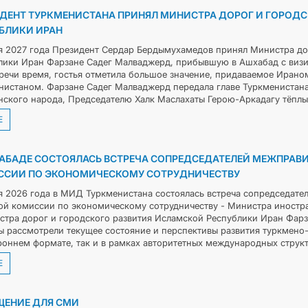
ДЕНТ ТУРКМЕНИСТАНА ПРИНЯЛ МИНИСТРА ДОРОГ И ГОРОД
БЛИКИ ИРАН
я 2027 года Президент Сердар Бердымухамедов принял Министра до
лики Иран Фарзане Садег Малваджерд, прибывшую в Ашхабад с визит
тречи время, гостья отметила большое значение, придаваемое Иран
нистаном. Фарзане Садег Малваджерд передала главе Туркменистан
нского народа, Председателю Халк Маслахаты Герою-Аркадагу тёплые
Е
АБАДЕ СОСТОЯЛАСЬ ВСТРЕЧА СОПРЕДСЕДАТЕЛЕЙ МЕЖПРАВ
СИИ ПО ЭКОНОМИЧЕСКОМУ СОТРУДНИЧЕСТВУ
я 2026 года в МИД Туркменистана состоялась встреча сопредседате
ой комиссии по экономическому сотрудничеству - Министра иностр
стра дорог и городского развития Исламской Республики Иран Фарз
ы рассмотрели текущее состояние и перспективы развития туркмено-
роннем формате, так и в рамках авторитетных международных структу
Е
ЕНИЕ ДЛЯ СМИ