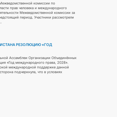
 Межведомственной комиссии по
ласти прав человека и международного
деятельности Межведомственной комиссии за
редстоящий период. Участники рассмотрели
.
НИСТАНА РЕЗОЛЮЦИЮ «ГОД
ральной Ассамблеи Организации Объединённых
ия «Год международного права, 2028».
ирокой международной поддержке данной
торона подчеркнула, что в условиях