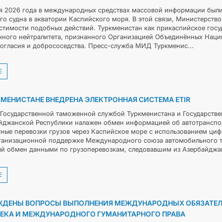
я 2026 года в международных средствах массовой информации были
го судна в акватории Каспийского моря. В этой связи, Министерство
стимости подобных действий. Туркменистан как прикаспийское госу
нного нейтралитета, признанного Организацией Объединённых Наций
согласия и добрососедства. Пресс-служба МИД Туркменис...
Е
КМЕНИСТАНЕ ВНЕДРЕНА ЭЛЕКТРОННАЯ СИСТЕМА ETIR
Государственной таможенной службой Туркменистана и Государст
йджанской Республики налажен обмен информацией об автотранспо
тные перевозки грузов через Каспийское море с использованием циф
ганизационной поддержке Международного союза автомобильного тр
ый обмен данными по грузоперевозкам, следовавшим из Азербайджана
Е
ДЕНЫ ВОПРОСЫ ВЫПОЛНЕНИЯ МЕЖДУНАРОДНЫХ ОБЯЗАТЕЛЬ
ЕКА И МЕЖДУНАРОДНОГО ГУМАНИТАРНОГО ПРАВА