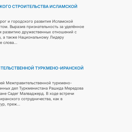
СКОГО СТРОИТЕЛЬСТВА ИСЛАМСКОЙ
рог и городского развития Исламской
ом. Выразив признательность за уделённое
ом развитию дружественных отношений с
а, а также Национальному Лидеру
 слова...
ИТЕЛЬСТВЕННОЙ ТУРКМЕНО-ИРАНСКОЙ
лей Межправительственной туркмено-
анных дел Туркменистана Рашида Мередова
ане Садег Малваджерд. В ходе встречи
иранского сотрудничества, как в
р, преж...