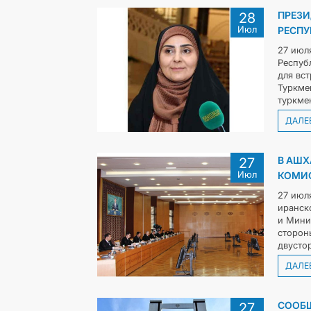
ПРЕЗИ
28
Июл
РЕСПУ
27 июл
Респуб
для вс
Туркме
туркме
ДАЛЕ
В АШХ
27
Июл
КОМИС
27 июл
иранск
и Мини
сторон
двусто
ДАЛЕ
СООБЩ
27