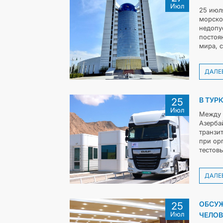
Июл
25 июл
морско
недопу
постоя
мира, 
ДАЛЕ
В ТУР
25
Июл
Между 
Азерба
транзи
при ор
тестов
ДАЛЕ
ОБСУЖ
25
Июл
ЧЕЛОВ