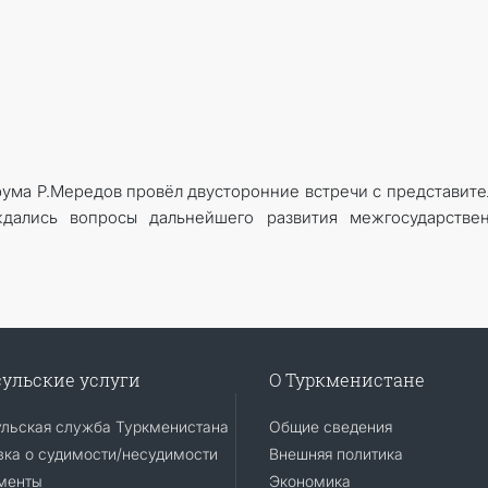
рума Р.Мередов провёл двусторонние встречи с представит
ждались вопросы дальнейшего развития межгосударствен
ульские услуги
О Туркменистане
ульская служба Туркменистана
Общие сведения
ка о судимости/несудимости
Внешняя политика
менты
Экономика