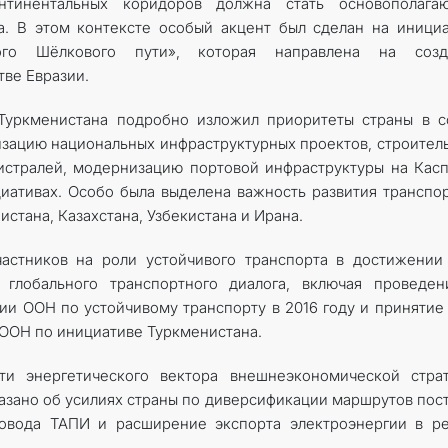
онтинентальных коридоров должна стать основополага
. В этом контексте особый акцент был сделан на иници
ого Шёлкового пути», которая направлена на созд
ве Евразии.
 Туркменистана подробно изложил приоритеты страны в 
изацию национальных инфраструктурных проектов, строител
стралей, модернизацию портовой инфраструктуры на Кас
циативах. Особо была выделена важность развития транспо
истана, Казахстана, Узбекистана и Ирана.
астников на роли устойчивого транспорта в достижении
глобального транспортного диалога, включая проведен
и ООН по устойчивому транспорту в 2016 году и принятие
ООН по инициативе Туркменистана.
и энергетического вектора внешнеэкономической страт
казано об усилиях страны по диверсификации маршрутов пос
ровода ТАПИ и расширение экспорта электроэнергии в р