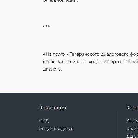
***
«На полях» Тегеранского диалогового фо
стран-участниц, в ходе которых обсу
диалога.
Навигация
Конс
МИД
Конс
Общие сведения
Справ
Доку