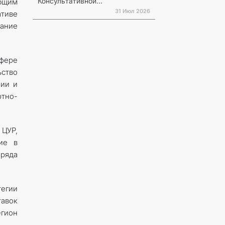
Консультативной...
ющим
31 Июл 2026
ативе
ание
сфере
ьство
пии и
ртно-
 ЦУР,
ие в
 ряда
егии
тавок
егион