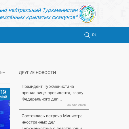
нно нейтральный Туркменистан
емлённых крылатых скакунов"
RU
 –
ДРУГИЕ НОВОСТИ
Президент Туркменистана
19
принял вице-президента, главу
Май
Федерального деп...
06 Авг 2026
Состоялась встреча Министра
иностранных дел
Туркменистана с действующи...