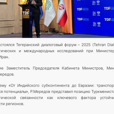
остоялся Тегеранский диалоговый форум – 2025 (Tehran Dia
итических и международных исследований при Министер
Иран.
ие Заместитель Председателя Кабинета Министров, Мин
ередов.
ему «От Индийского субконтинента до Евразии: транспо
я потенциалы», Р.Мередов представил позицию Туркменист
стической связанности как ключевого фактора устойчи
ти регионов.