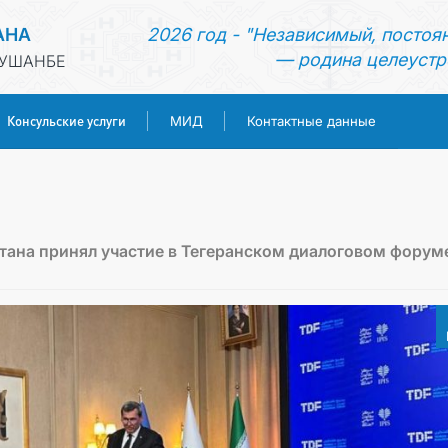
АНА
2026 год - "Независимый, постоя
— родина целеустр
ДУШАНБЕ
Консульские услуги
МИД
Контактные данные
ГЛАВНАЯ
НОВОСТИ
ана принял участие в Тегеранском диалоговом форуме
ТУРКМЕНИСТАН
КОНСУЛЬСКИЕ УСЛУГИ
МИД
КОНТАКТНЫЕ ДАННЫЕ