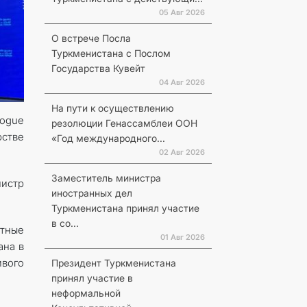
05 Авг 2026
О встрече Посла
Туркменистана с Послом
Государства Кувейт
04 Авг 2026
На пути к осуществлению
logue
резолюции Генассамблеи ООН
стве
«Год международного...
02 Авг 2026
Заместитель министра
истр
иностранных дел
Туркменистана принял участие
в со...
ртные
01 Авг 2026
ана в
вого
Президент Туркменистана
принял участие в
неформальной