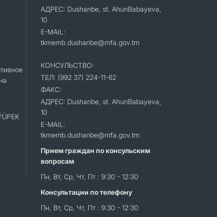
АДРЕС: Dushanbe, st. AhunBabayeva,
10
E-MAIL:
tkmemb.dushanbe@mfa.gov.tm
КОНСУЛЬСТВО:
тивное
ТЕЛ: (992 37) 224-11-62
на
ФАКС:
АДРЕС: Dushanbe, st. AhunBabayeva,
10
«ÝÜPEK
E-MAIL:
tkmemb.dushanbe@mfa.gov.tm
Прием граждан по консульским
вопросам
Пн, Вт, Ср, Чт, Пт : 9:30 - 12:30
Консультации по телефону
Пн, Вт, Ср, Чт, Пт : 9:30 - 12:30