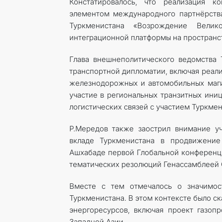
Констатировалось, что реализация к
элементом международного партнёрства
Туркменистана «Возрождение Велик
интеграционной платформы на пространст
Глава внешнеполитического ведомства
транспортной дипломатии, включая реал
железнодорожных и автомобильных маги
участие в региональных транзитных ини
логистических связей с участием Туркмен
Р.Мередов также заострил внимание уч
вкладе Туркменистана в продвижение 
Ашхабаде первой Глобальной конференци
тематических резолюций Генассамблеей 
Вместе с тем отмечалось о значимост
Туркменистана. В этом контексте было с
энергоресурсов, включая проект газоп
Западной Азии.