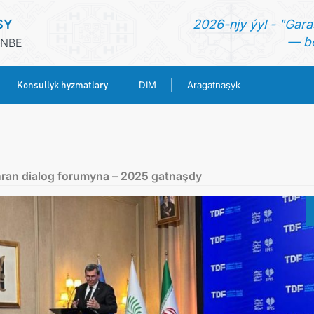
SY
2026-njy ýyl - "Gara
— be
ENBE
Konsullyk hyzmatlary
DIM
Aragatnaşyk
BAŞ SAHYPA
HABARLAR
ähran dialog forumyna – 2025 gatnaşdy
TÜRKMENISTAN
KONSULLYK HYZMATLARY
DIM
ARAGATNAŞYK