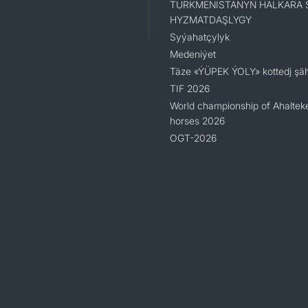
TÜRKMENISTANYŇ HALKARA 
HYZMATDAŞLYGY
Syýahatçylyk
Medeniýet
Täze «ÝÜPEK ÝOLY» kottedj şäh
TIF 2026
World championship of Ahaltek
horses 2026
OGT-2026