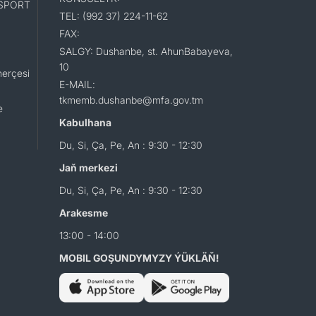
SPORT
TEL: (992 37) 224-11-62
FAX:
SALGY: Dushanbe, st. AhunBabayeva,
10
erçesi
E-MAIL:
tkmemb.dushanbe@mfa.gov.tm
e
Kabulhana
Du, Si, Ça, Pe, An : 9:30 - 12:30
Jaň merkezi
Du, Si, Ça, Pe, An : 9:30 - 12:30
Arakesme
13:00 - 14:00
MOBIL GOŞUNDYMYZY ÝÜKLÄŇ!