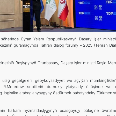
şäherinde Eýran Yslam Respublikasynyň Daşary işler ministrli
rkeziniň guramagynda Tähran dialog forumy – 2025 (Tehran Dia
binetiniň Başlygynyň Orunbasary, Daşary işler ministri Raşid Me
 ulag geçelgeleri, geoykdysadyýet we açylýan mümkinçilikler”
 R.Meredow sebitleriň durnukly ykdysady ösüşinde we 
-logistika arabaglanyşygyny ösdürmek babatyndaky Türkmenis
iniň halkara hyzmatdaşlygynyň esasgoýujy bölegine öwrülmel