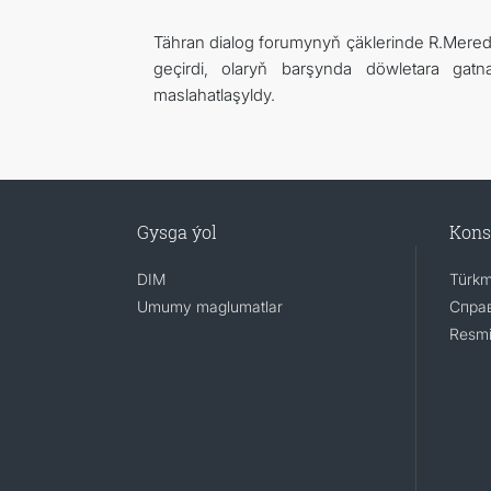
Tähran dialog forumynyň çäklerinde R.Meredow
geçirdi, olaryň barşynda döwletara gat
maslahatlaşyldy.
Gysga ýol
Kons
DIM
Türkm
Umumy maglumatlar
Справ
Resmi