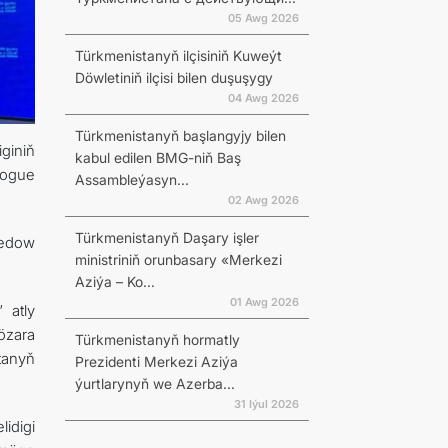
05 Awg 2026
Türkmenistanyň ilçisiniň Kuweýt
Döwletiniň ilçisi bilen duşuşygy
04 Awg 2026
Türkmenistanyň başlangyjy bilen
giniň
kabul edilen BMG-niň Baş
logue
Assambleýasyn...
02 Awg 2026
Türkmenistanyň Daşary işler
redow
ministriniň orunbasary «Merkezi
Aziýa – Ko...
01 Awg 2026
 atly
özara
Türkmenistanyň hormatly
tanyň
Prezidenti Merkezi Aziýa
ýurtlarynyň we Azerba...
31 Iýul 2026
idigi