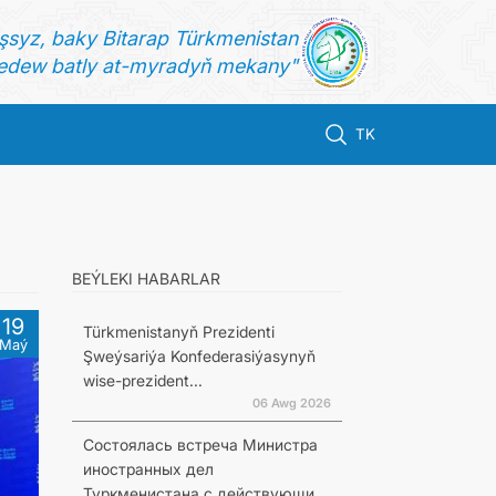
şsyz, baky Bitarap Türkmenistan
dew batly at-myradyň mekany"
TK
BEÝLEKI HABARLAR
19
Türkmenistanyň Prezidenti
Maý
Şweýsariýa Konfederasiýasynyň
wise-prezident...
06 Awg 2026
Состоялась встреча Министра
иностранных дел
Туркменистана с действующи...