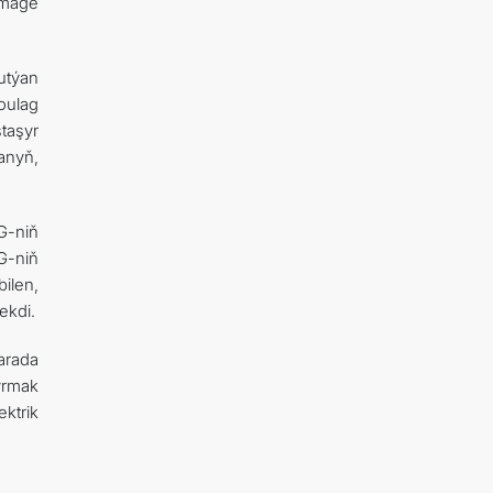
tmäge
utýan
oulag
taşyr
anyň,
G-niň
G-niň
ilen,
ekdi.
arada
yrmak
ktrik