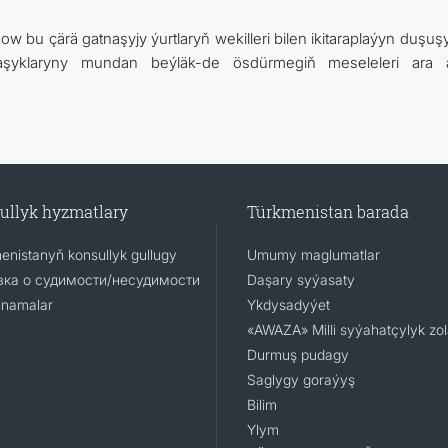
 bu çärä gatnaşyjy ýurtlaryň wekilleri bilen ikitaraplaýyn duşuş
naşyklaryny mundan beýläk-de ösdürmegiň meseleleri ara 
ullyk hyzmatlary
Türkmenistan barada
enistanyň konsullyk gullugy
Umumy maglumatlar
ка о судимости/несудимости
Daşary syýasaty
namalar
Ykdysadyýet
«AWAZA» Milli syýahatçylyk zo
Durmuş pudagy
Saglygy goraýyş
Bilim
Ylym