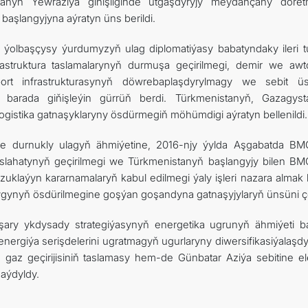
tanyň Ýewraziýa giňişliginde utgaşdyryjy meýdançany döre
başlangyjyna aýratyn üns berildi.
ýolbaşçysy ýurdumyzyň ulag diplomatiýasy babatyndaky ileri t
frastruktura taslamalarynyň durmuşa geçirilmegi, demir we awt
ort infrastrukturasynyň döwrebaplaşdyrylmagy we sebit üs
 barada giňişleýin gürrüň berdi. Türkmenistanyň, Gazagyst
gistika gatnaşyklaryny ösdürmegiň möhümdigi aýratyn bellenildi.
durnukly ulagyň ähmiýetine, 2016-njy ýylda Aşgabatda BM
slahatynyň geçirilmegi we Türkmenistanyň başlangyjy bilen BM
laýyn kararnamalaryň kabul edilmegi ýaly işleri nazara almak b
ynyň ösdürilmegine goşýan goşandyna gatnaşyjylaryň ünsüni ç
ary ykdysady strategiýasynyň energetika ugrunyň ähmiýeti b
nergiýa serişdelerini ugratmagyň ugurlaryny diwersifikasiýalaşd
gaz geçirijisiniň taslamasy hem-de Günbatar Aziýa sebitine ele
aýdyldy.