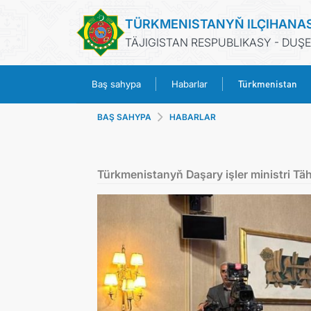
TÜRKMENISTANYŇ ILÇIHANA
TÄJIGISTAN RESPUBLIKASY - DUŞ
Türkmenistan
Baş sahypa
Habarlar
BAŞ SAHYPA
HABARLAR
Türkmenistanyň Daşary işler ministri T