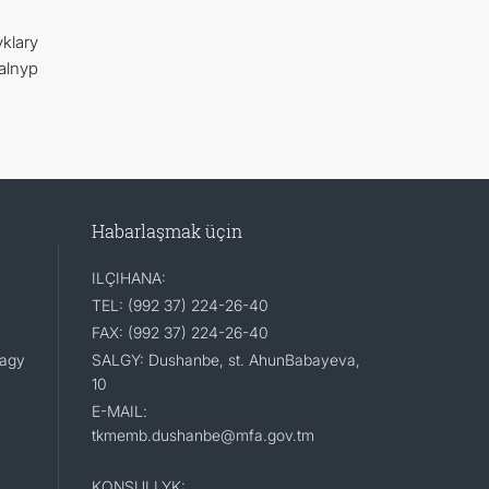
yklary
alnyp
Habarlaşmak üçin
ILÇIHANA:
TEL: (992 37) 224-26-40
FAX: (992 37) 224-26-40
lagy
SALGY: Dushanbe, st. AhunBabayeva,
10
E-MAIL:
tkmemb.dushanbe@mfa.gov.tm
KONSULLYK: