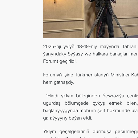
2025-nji ýylyň 18-19-njy maýynda Tähran 
ýanyndaky Syýasy we halkara barlaglar me
Forum) geçirildi.
Forumyň işine Türkmenistanyň Ministrler Ka
hem gatnaşdy.
“Hindi yklym böleginden Ýewraziýa çenli:
ugurdaş bölümçede çykyş etmek bilen,
baglanyşygynda möhüm şert hökmünde ulag
garaýyşyny beýan etdi.
Yklym geçelgeleriniň durmuşa geçirilmeg