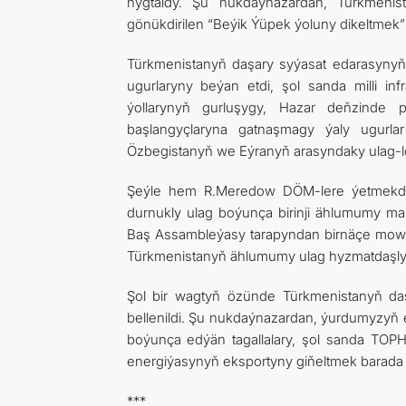
nygtaldy. Şu nukdaýnazardan, Türkmenis
gönükdirilen “Beýik Ýüpek ýoluny dikeltmek” 
Türkmenistanyň daşary syýasat edarasynyň 
ugurlaryny beýan etdi, şol sanda milli in
ýollarynyň gurluşygy, Hazar deňzinde p
başlangyçlaryna gatnaşmagy ýaly ugurlar
Özbegistanyň we Eýranyň arasyndaky ulag-lo
Şeýle hem R.Meredow DÖM-lere ýetmekde 
durnukly ulag boýunça birinji ählumumy ma
Baş Assambleýasy tarapyndan birnäçe mowzuk
Türkmenistanyň ählumumy ulag hyzmatdaşlyg
Şol bir wagtyň özünde Türkmenistanyň daş
bellenildi. Şu nukdaýnazardan, ýurdumyzyň e
boýunça edýän tagallalary, şol sanda TOPH 
energiýasynyň eksportyny giňeltmek barada 
***