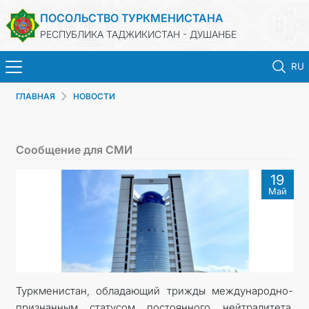
ПОСОЛЬСТВО ТУРКМЕНИСТАНА
РЕСПУБЛИКА ТАДЖИКИСТАН - ДУШАНБЕ
RU
ГЛАВНАЯ
НОВОСТИ
ГЛАВНАЯ
НОВОСТИ
Сообщение для СМИ
ТУРКМЕНИСТАН
19
Май
КОНСУЛЬСКИЕ УСЛУГИ
МИД
КОНТАКТНЫЕ ДАННЫЕ
Туркменистан, обладающий трижды международно-
признанным статусом постоянного нейтралитета,