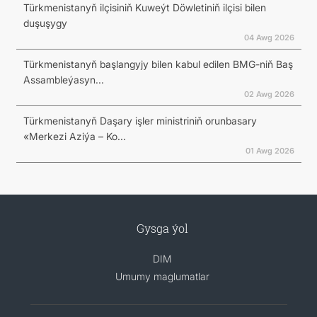
Türkmenistanyň ilçisiniň Kuweýt Döwletiniň ilçisi bilen
duşuşygy
04 Awg 2026
Türkmenistanyň başlangyjy bilen kabul edilen BMG-niň Baş
Assambleýasyn...
02 Awg 2026
Türkmenistanyň Daşary işler ministriniň orunbasary
«Merkezi Aziýa – Ko...
01 Awg 2026
Gysga ýol
DIM
Umumy maglumatlar