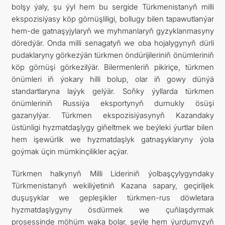
bolşy ýaly, şu ýyl hem bu sergide Türkmenistanyň milli
ekspozisiýasy köp görnüşliligi, bollugy bilen tapawutlanýar
hem-de gatnaşyjylaryň we myhmanlaryň gyzyklanmasyny
döredýär. Onda milli senagatyň we oba hojalygynyň dürli
pudaklaryny görkezýän türkmen öndürijileriniň önümleriniň
köp görnüşi görkezilýär. Bilermenleriň pikiriçe, türkmen
önümleri iň ýokary hilli bolup, olar iň gowy dünýä
standartlaryna laýyk gelýär. Soňky ýyllarda türkmen
önümleriniň Russiýa eksportynyň durnukly ösüşi
gazanylýar. Türkmen ekspozisiýasynyň Kazandaky
üstünligi hyzmatdaşlygy giňeltmek we beýleki ýurtlar bilen
hem işewürlik we hyzmatdaşlyk gatnaşyklaryny ýola
goýmak üçin mümkinçilikler açýar.
Türkmen halkynyň Milli Lideriniň ýolbaşçylygyndaky
Türkmenistanyň wekiliýetiniň Kazana sapary, geçiriljek
duşuşyklar we gepleşikler türkmen-rus döwletara
hyzmatdaşlygyny ösdürmek we çuňlaşdyrmak
prosessinde möhüm waka bolar, şeýle hem ýurdumyzyň