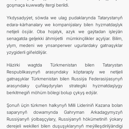
goşmaça kuwwatly itergi berildi.
Ykdysadyýet, söwda we ulag pudaklarynda Tatarystanyň
edara-kärhanalary we kompaniýalary bilen hyzmatdaşlyk
netijeli ösýär. Oba hojalyk, azyk we gaýtadan işleýän
senagatda geljekki ähmiýetli mümkinçilikler açylýar. Bilim,
ylym, medeni we ynsanperwer ugurlardaky gatnaşyklar
yzygiderli giňeldilýär.
Häzirki wagtda Türkmenistan bilen Tatarystan
Respublikasynyň arasyndaky köptaraply we netijeli
gatnaşyklar Türkmenistan bilen Russiýa Federasiýasynyň
arasyndaky çuňlaşdyrylan strategiki hyzmatdaşlygy
berkitmegiň möhüm bölegi bolup çykyş edýär.
Şonuň üçin türkmen halkynyň Milli Lideriniň Kazana bolan
saparynyň dowamynda Gahryman Arkadagymyzyň
Russiýanyň ýolbaşçylary, Russiýanyň hökümetiniň ýokary
derejeli wekilleri bilen duşuşyklarynyň meýilleşdirilýändigi