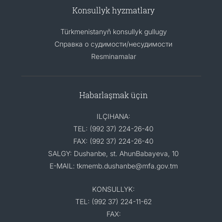
Konsullyk hyzmatlary
Türkmenistanyň konsullyk gullugy
Справка о судимости/несудимости
Resminamalar
Habarlaşmak üçin
ILÇIHANA:
TEL: (992 37) 224-26-40
FAX: (992 37) 224-26-40
SALGY: Dushanbe, st. AhunBabayeva, 10
E-MAIL: tkmemb.dushanbe@mfa.gov.tm
KONSULLYK:
TEL: (992 37) 224-11-62
FAX: