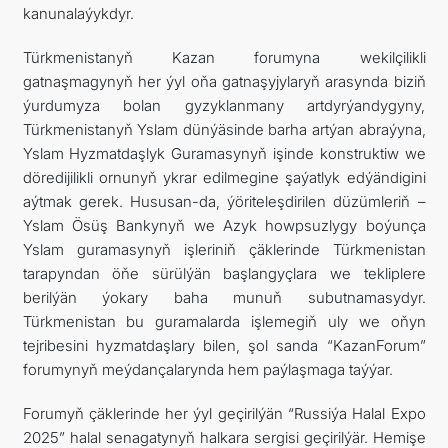
kanunalaýykdyr.
Türkmenistanyň Kazan forumyna wekilçilikli
gatnaşmagynyň her ýyl oňa gatnaşyjylaryň arasynda biziň
ýurdumyza bolan gyzyklanmany artdyrýandygyny,
Türkmenistanyň Yslam dünýäsinde barha artýan abraýyna,
Yslam Hyzmatdaşlyk Guramasynyň işinde konstruktiw we
döredijilikli ornunyň ykrar edilmegine şaýatlyk edýändigini
aýtmak gerek. Hususan-da, ýöriteleşdirilen düzümleriň –
Yslam Ösüş Bankynyň we Azyk howpsuzlygy boýunça
Yslam guramasynyň işleriniň çäklerinde Türkmenistan
tarapyndan öňe sürülýän başlangyçlara we tekliplere
berilýän ýokary baha munuň subutnamasydyr.
Türkmenistan bu guramalarda işlemegiň uly we oňyn
tejribesini hyzmatdaşlary bilen, şol sanda “KazanForum”
forumynyň meýdançalarynda hem paýlaşmaga taýýar.
Forumyň çäklerinde her ýyl geçirilýän “Russiýa Halal Expo
2025” halal senagatynyň halkara sergisi geçirilýär. Hemişe