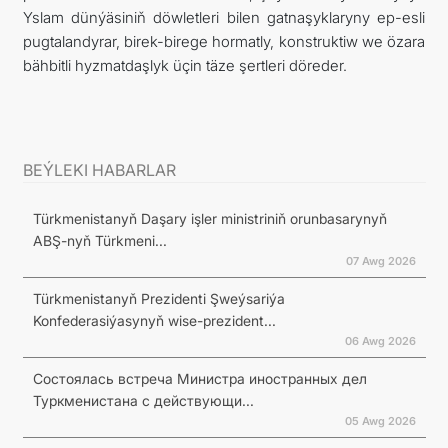
Yslam dünýäsiniň döwletleri bilen gatnaşyklaryny ep-esli
pugtalandyrar, birek-birege hormatly, konstruktiw we özara
bähbitli hyzmatdaşlyk üçin täze şertleri döreder.
BEÝLEKI HABARLAR
Türkmenistanyň Daşary işler ministriniň orunbasarynyň
ABŞ-nyň Türkmeni...
07 Awg 2026
Türkmenistanyň Prezidenti Şweýsariýa
Konfederasiýasynyň wise-prezident...
06 Awg 2026
Состоялась встреча Министра иностранных дел
Туркменистана с действующи...
05 Awg 2026