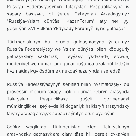
Russiýa Federasiýasynyň Tatarystan Respublikasyna iş
sapary başlaýar, ol ýerde Gahryman Arkadagymyz
"Russiýa-Yslam dünýäsi: KazanForum" atly her ýyl
geçirilýän XVI Halkara Ykdysady Forumyň işine gatnaşar.
Türkmenistanyň bu foruma gatnaşmagyna ýurdumyz
Russiýa Federasiýasy we Yslam dünýäsi bilen köpugurly
gatnaşyklary saklamak, syýasy, ykdysady, söwda,
medeniýet we gumanitar ugurlar boýunça uzakmöhletleýin
hyzmatdaşlygy ösdürmek nukdaýnazaryndan seredýär.
Russiýa Federasiýasynyň sebitleri bilen hyzmatdaşlyk bu
prosessiň möhüm tarapy bolup durýar. Olaryň arasynda
Tatarystan Respublikasy güýçli gor-senagat
mümkinçilikleri, şeýle-de iki doganlyk halklaryň arasyndaky
taryhy arabaglanyşyk sebäpli aýratyn orun eýeleýär.
Soňky wagtlarda Türkmenistan bilen Tatarystanyň
arasyndaky gatnaşyklara olary täze hilli derejä çykarýan