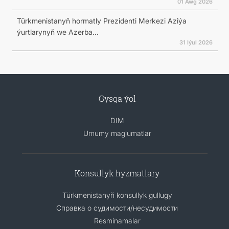
01 Awg 2026
Türkmenistanyň hormatly Prezidenti Merkezi Aziýa
ýurtlarynyň we Azerba...
31 Iýul 2026
Gysga ýol
DIM
Umumy maglumatlar
Konsullyk hyzmatlary
Türkmenistanyň konsullyk gullugy
Справка о судимости/несудимости
Resminamalar