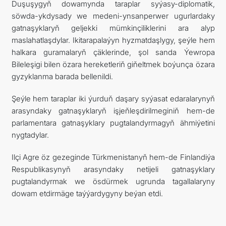
Duşuşygyň dowamynda taraplar syýasy-diplomatik,
söwda-ykdysady we medeni-ynsanperwer ugurlardaky
gatnaşyklaryň geljekki mümkinçiliklerini ara alyp
maslahatlaşdylar. Ikitarapalaýyn hyzmatdaşlygy, şeýle hem
halkara guramalaryň çäklerinde, şol sanda Ýewropa
Bileleşigi bilen özara hereketleriň giňeltmek boýunça özara
gyzyklanma barada bellenildi.
Şeýle hem taraplar iki ýurduň daşary syýasat edaralarynyň
arasyndaky gatnaşyklaryň işjeňleşdirilmeginiň hem-de
parlamentara gatnaşyklary pugtalandyrmagyň ähmiýetini
nygtadylar.
Ilçi Agre öz gezeginde Türkmenistanyň hem-de Finlandiýa
Respublikasynyň arasyndaky netijeli gatnaşyklary
pugtalandyrmak we ösdürmek ugrunda tagallalaryny
dowam etdirmäge taýýardygyny beýan etdi.