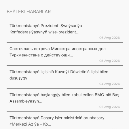
BEÝLEKI HABARLAR
Türkmenistanyň Prezidenti Şweýsariýa
Konfederasiýasynyň wise-prezident...
06 Awg 2026
Состоялась встреча Министра иностранных дел
Туркменистана с действующи...
05 Awg 2026
Türkmenistanyň ilçisiniň Kuweýt Döwletiniň ilçisi bilen
duşuşygy
04 Awg 2026
Türkmenistanyň başlangyjy bilen kabul edilen BMG-niň Baş
Assambleýasyn...
02 Awg 2026
Türkmenistanyň Daşary işler ministriniň orunbasary
«Merkezi Aziýa – Ko...