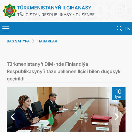
TÜRKMENISTANYŇ ILÇIHANASY
TÄJIGISTAN RESPUBLIKASY - DUŞENBE
TK
BAŞ SAHYPA
HABARLAR
BAŞ SAHYPA
HABARLAR
Türkmenistanyň DIM-nde Finlandiýa
Respublikasynyň täze bellenen Ilçisi bilen duşuşyk
TÜRKMENISTAN
geçirildi
10
KONSULLYK HYZMATLARY
Iýun
DIM
ARAGATNAŞYK