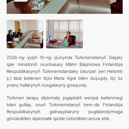
2026-njy ýylyň 10-njy iýunynda Türkmenistanyň Daşary
işler ministriniň orunbasary Mähri Bäşimowa Finlandiýa
Respublikasynyň Türkmenistandaky (oturýan ýeri Helsinki
ş.) täze bellenen Ilçisi Maria Agre bilen duşuşdy. Ilçi öz
ynanç hatlarynyň nusgalaryny gowşurdy.
Türkmen tarapy diplomaty jogapkärli wezipä bellenmegi
bilen gutlap, onuň Türkmenistanyň hem-de Finlandiýa
Respublikasynyň gatnaşyklaryny pugtalandyrmaga
gönükdirilen diplomatik işinde üstünlikleri arzuw etdi.