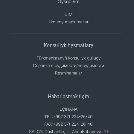
Gysga ýol
DIM
Umumy maglumatlar
Konsullyk hyzmatlary
Türkmenistanyň konsullyk gullugy
Справка о судимости/несудимости
Resminamalar
Habarlaşmak üçin
ILÇIHANA:
TEL: (992 37) 224-26-40
FAX: (992 37) 224-26-40
SALGY: Dushanbe, st. AhunBabayeva, 10