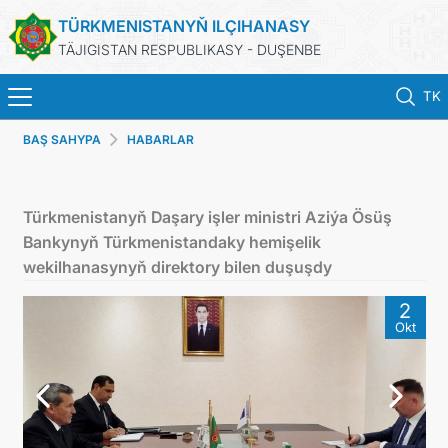
TÜRKMENISTANYŇ ILÇIHANASY
TÄJIGISTAN RESPUBLIKASY - DUŞENBE
TK
BAŞ SAHYPA
HABARLAR
BAŞ SAHYPA
HABARLAR
Türkmenistanyň Daşary işler ministri Aziýa Ösüş
Bankynyň Türkmenistandaky hemişelik
TÜRKMENISTAN
wekilhanasynyň direktory bilen duşuşdy
2
KONSULLYK HYZMATLARY
Okt
DIM
ARAGATNAŞYK