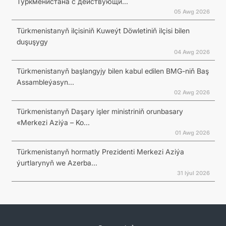
Туркменистана с действующи...
05 Awg 2026
Türkmenistanyň ilçisiniň Kuweýt Döwletiniň ilçisi bilen
duşuşygy
04 Awg 2026
Türkmenistanyň başlangyjy bilen kabul edilen BMG-niň Baş
Assambleýasyn...
02 Awg 2026
Türkmenistanyň Daşary işler ministriniň orunbasary
«Merkezi Aziýa – Ko...
01 Awg 2026
Türkmenistanyň hormatly Prezidenti Merkezi Aziýa
ýurtlarynyň we Azerba...
31 Iýul 2026