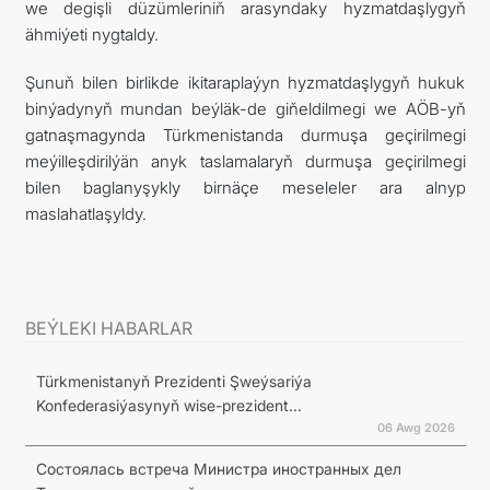
we degişli düzümleriniň arasyndaky hyzmatdaşlygyň
ähmiýeti nygtaldy.
Şunuň bilen birlikde ikitaraplaýyn hyzmatdaşlygyň hukuk
binýadynyň mundan beýläk-de giňeldilmegi we AÖB-yň
gatnaşmagynda Türkmenistanda durmuşa geçirilmegi
meýilleşdirilýän anyk taslamalaryň durmuşa geçirilmegi
bilen baglanyşykly birnäçe meseleler ara alnyp
maslahatlaşyldy.
BEÝLEKI HABARLAR
Türkmenistanyň Prezidenti Şweýsariýa
Konfederasiýasynyň wise-prezident...
06 Awg 2026
Состоялась встреча Министра иностранных дел