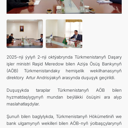
2025-nji ýylyň 2-nji oktýabrynda Türkmenistanyň Daşary
işler ministri Raşid Meredow bilen Aziýa Ösüş Bankynyň
(AÖB) Türkmenistandaky hemişelik wekilhanasynyň
direktory Artur Andrisýakyň arasynda duşuşyk geçirildi.
Duşuşykda taraplar Türkmenistanyň AÖB bilen
hyzmatdaşlygynyň mundan beýläkki ösüşini ara alyp
maslahatlaşdylar.
Şunuň bilen baglylykda, Türkmenistanyň Hökümetiniň we
bank ulgamynyň wekilleri bilen AÖB-nyň ýolbaşçylarynyň