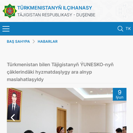
TÜRKMENISTANYŇ ILÇIHANASY
TÄJIGISTAN RESPUBLIKASY - DUŞENBE
TK
BAŞ SAHYPA
HABARLAR
BAŞ SAHYPA
HABARLAR
Türkmenistan bilen Täjigistanyň ÝUNESKO-nyň
çäklerindäki hyzmatdaşlygy ara alnyp
TÜRKMENISTAN
maslahatlaşyldy
9
KONSULLYK HYZMATLARY
Iýun
DIM
ARAGATNAŞYK