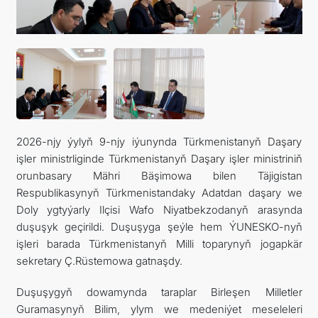
2026-njy ýylyň 9-njy iýunynda Türkmenistanyň Daşary
işler ministrliginde Türkmenistanyň Daşary işler ministriniň
orunbasary Mähri Bäşimowa bilen Täjigistan
Respublikasynyň Türkmenistandaky Adatdan daşary we
Doly ygtyýarly Ilçisi Wafo Niyatbekzodanyň arasynda
duşuşyk geçirildi. Duşuşyga şeýle hem ÝUNESKO-nyň
işleri barada Türkmenistanyň Milli toparynyň jogapkär
sekretary Ç.Rüstemowa gatnaşdy.
Duşuşygyň dowamynda taraplar Birleşen Milletler
Guramasynyň Bilim, ylym we medeniýet meseleleri