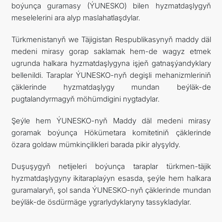
boýunça guramasy (ÝUNESKO) bilen hyzmatdaşlygyň
meselelerini ara alyp maslahatlaşdylar.
Türkmenistanyň we Täjigistan Respublikasynyň maddy däl
medeni mirasy gorap saklamak hem-de wagyz etmek
ugrunda halkara hyzmatdaşlygyna işjeň gatnaşýandyklary
bellenildi. Taraplar ÝUNESKO-nyň degişli mehanizmleriniň
çäklerinde hyzmatdaşlygy mundan beýläk-de
pugtalandyrmagyň möhümdigini nygtadylar.
Şeýle hem ÝUNESKO-nyň Maddy däl medeni mirasy
goramak boýunça Hökümetara komitetiniň çäklerinde
özara goldaw mümkinçilikleri barada pikir alyşyldy.
Duşuşygyň netijeleri boýunça taraplar türkmen-täjik
hyzmatdaşlygyny ikitaraplaýyn esasda, şeýle hem halkara
guramalaryň, şol sanda ÝUNESKO-nyň çäklerinde mundan
beýläk-de ösdürmäge ygrarlydyklaryny tassykladylar.