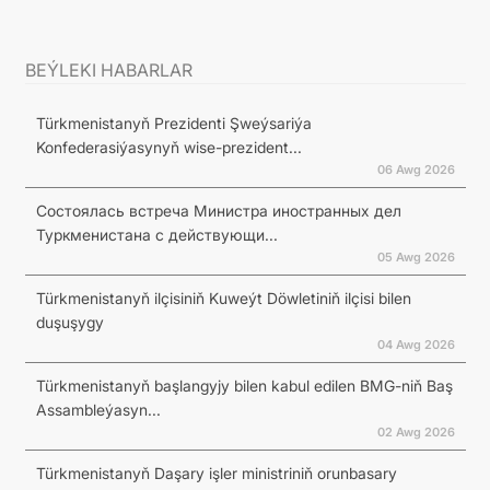
BEÝLEKI HABARLAR
Türkmenistanyň Prezidenti Şweýsariýa
Konfederasiýasynyň wise-prezident...
06 Awg 2026
Состоялась встреча Министра иностранных дел
Туркменистана с действующи...
05 Awg 2026
Türkmenistanyň ilçisiniň Kuweýt Döwletiniň ilçisi bilen
duşuşygy
04 Awg 2026
Türkmenistanyň başlangyjy bilen kabul edilen BMG-niň Baş
Assambleýasyn...
02 Awg 2026
Türkmenistanyň Daşary işler ministriniň orunbasary