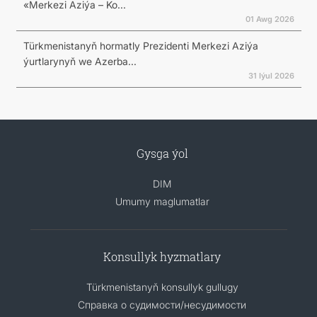
«Merkezi Aziýa – Ko...
01 Awg 2026
Türkmenistanyň hormatly Prezidenti Merkezi Aziýa
ýurtlarynyň we Azerba...
31 Iýul 2026
Gysga ýol
DIM
Umumy maglumatlar
Konsullyk hyzmatlary
Türkmenistanyň konsullyk gullugy
Справка о судимости/несудимости