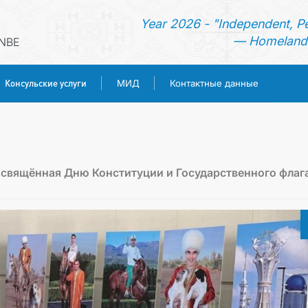
Year 2026 - "Independent, P
— Homeland 
ANBE
Консульские услуги
МИД
Контактные данные
ГЛАВНАЯ
НОВОСТИ
освящённая Дню Конституции и Государственного флаг
ТУРКМЕНИСТАН
КОНСУЛЬСКИЕ УСЛУГИ
МИД
КОНТАКТНЫЕ ДАННЫЕ