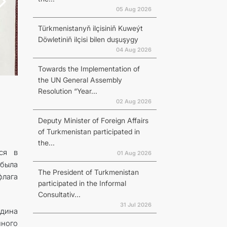
05 Aug 2026
Türkmenistanyň ilçisiniň Kuweýt
Döwletiniň ilçisi bilen duşuşygy
04 Aug 2026
Towards the Implementation of
the UN General Assembly
Resolution “Year...
02 Aug 2026
Deputy Minister of Foreign Affairs
of Turkmenistan participated in
the...
ся в
01 Aug 2026
была
The President of Turkmenistan
лага
participated in the Informal
Consultativ...
31 Jul 2026
дина
ного