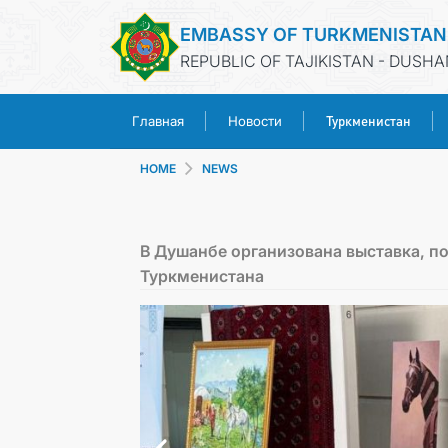
EMBASSY OF TURKMENISTAN
REPUBLIC OF TAJIKISTAN - DUSH
Туркменистан
Главная
Новости
HOME
NEWS
В Душанбе организована выставка, п
Туркменистана