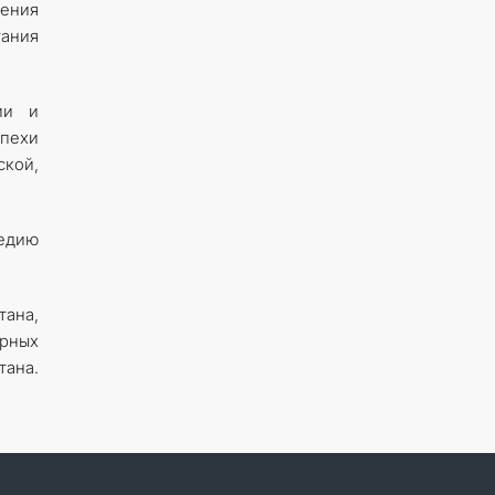
ения
ания
ии и
пехи
ской,
ледию
ана,
арных
тана.