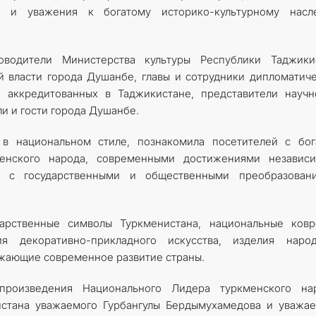
ва и уважения к богатому историко-культурному насл
водители Министерства культуры Республики Таджикис
й власти города Душанбе, главы и сотрудники дипломатич
 аккредитованных в Таджикистане, представители научн
и и гости города Душанбе.
 в национальном стиле, познакомила посетителей с бог
менского народа, современными достижениями независи
е с государственными и общественными преобразовани
арственные символы Туркменистана, национальные ковр
я декоративно-прикладного искусства, изделия народ
ажающие современное развитие страны.
произведения Национального Лидера туркменского нар
истана уважаемого Гурбангулы Бердымухамедова и уважа