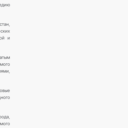
едию
тан,
еских
ой и
атым
мого
ями,
овые
ного
ода,
емого