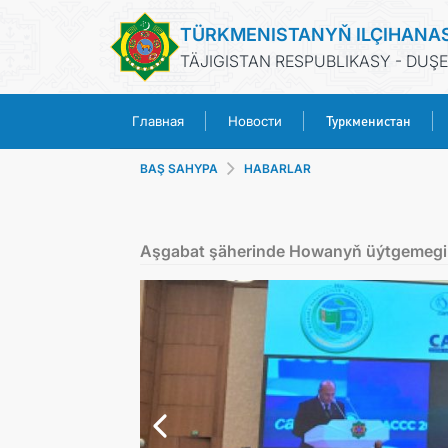
TÜRKMENISTANYŇ ILÇIHANA
TÄJIGISTAN RESPUBLIKASY - DUŞ
Туркменистан
Главная
Новости
BAŞ SAHYPA
HABARLAR
Aşgabat şäherinde Howanyň üýtgemegi b