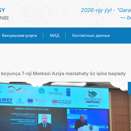
SY
2026-njy ýyl - "Gara
— be
ENBE
Консульские услуги
МИД
Контактные данные
ГЛАВНАЯ
НОВОСТИ
oýunça 7-nji Merkezi Aziýa maslahaty öz işine başlady
ТУРКМЕНИСТАН
КОНСУЛЬСКИЕ УСЛУГИ
МИД
КОНТАКТНЫЕ ДАННЫЕ