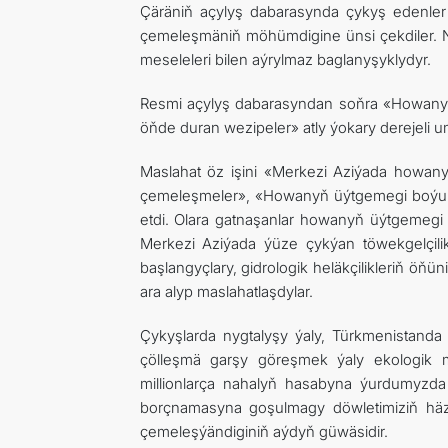
Çäräniň açylyş dabarasynda çykyş edenle
çemeleşmäniň möhümdigine ünsi çekdiler. 
meseleleri bilen aýrylmaz baglanyşyklydyr.
Resmi açylyş dabarasyndan soňra «Howanyň ü
öňde duran wezipeler» atly ýokary derejeli umu
Maslahat öz işini «Merkezi Aziýada howanyň
çemeleşmeler», «Howanyň üýtgemegi boýunç
etdi. Olara gatnaşanlar howanyň üýtgemegi
Merkezi Aziýada ýüze çykýan töwekgelçilik
başlangyçlary, gidrologik heläkçilikleriň öň
ara alyp maslahatlaşdylar.
Çykyşlarda nygtalyşy ýaly, Türkmenistanda t
çölleşmä garşy göreşmek ýaly ekologik me
millionlarça nahalyň hasabyna ýurdumyzda
borçnamasyna goşulmagy döwletimiziň häzi
çemeleşýändiginiň aýdyň güwäsidir.