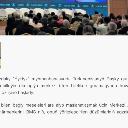
myzdaky “Ýyldyz” myhmanhanasynda Türkmenistanyň Daşky gu
Sebitleýin ekologiýa merkezi bilen bilelikde guramagynda ho
öz işine başlady.
bilen bagly meseleleri ara alyp maslahatlaşmak üçin Merkezi 
närmenlerini, BMG-niň, onuň ýöriteleşdirilen düzümleriniň agzal