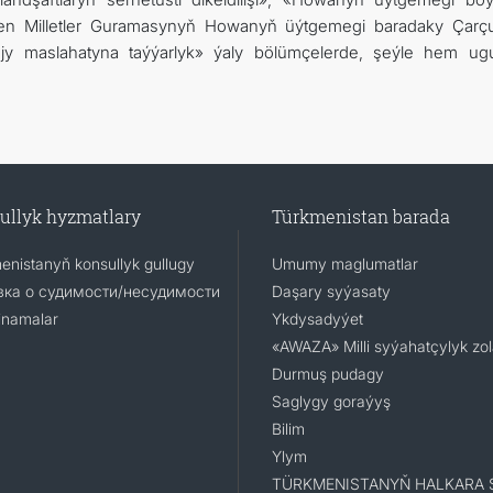
rleşen Milletler Guramasynyň Howanyň üýtgemegi baradaky Çarç
njy maslahatyna taýýarlyk» ýaly bölümçelerde, şeýle hem ug
ullyk hyzmatlary
Türkmenistan barada
enistanyň konsullyk gullugy
Umumy maglumatlar
ка о судимости/несудимости
Daşary syýasaty
namalar
Ykdysadyýet
«AWAZA» Milli syýahatçylyk zo
Durmuş pudagy
Saglygy goraýyş
Bilim
Ylym
TÜRKMENISTANYŇ HALKARA 