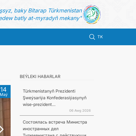
şsyz, baky Bitarap Türkmenistan
dew batly at-myradyň mekany"
TK
BEÝLEKI HABARLAR
14
Türkmenistanyň Prezidenti
Maý
Şweýsariýa Konfederasiýasynyň
wise-prezident...
06 Awg 2026
Состоялась встреча Министра
иностранных дел
Туркменистана с действующи...