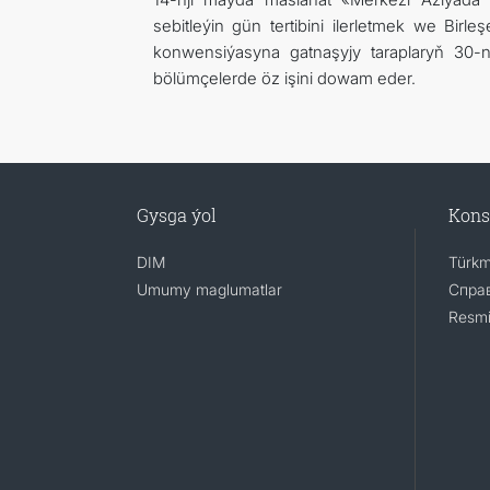
sebitleýin gün tertibini ilerletmek we Bi
konwensiýasyna gatnaşyjy taraplaryň 30-
bölümçelerde öz işini dowam eder.
Gysga ýol
Kons
DIM
Türkm
Umumy maglumatlar
Справ
Resmi