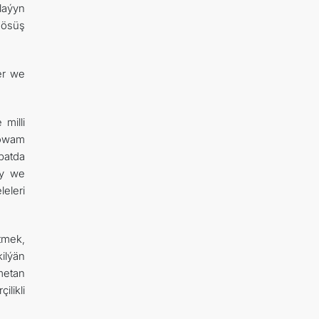
laýyn
 ösüş
er we
milli
dowam
batda
ry we
leleri
tmek,
ilýän
metan
likli