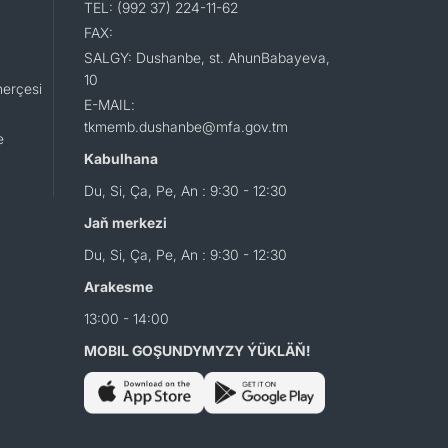
TEL: (992 37) 224-11-62
FAX:
SALGY: Dushanbe, st. AhunBabayeva,
10
erçesi
E-MAIL:
tkmemb.dushanbe@mfa.gov.tm
e
Kabulhana
Du, Si, Ça, Pe, An : 9:30 - 12:30
Jaň merkezi
Du, Si, Ça, Pe, An : 9:30 - 12:30
Arakesme
13:00 - 14:00
MOBIL GOŞUNDYMYZY ÝÜKLÄŇ!