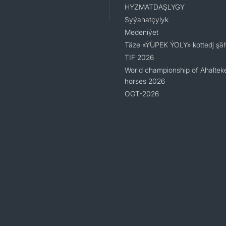
HYZMATDAŞLYGY
Syýahatçylyk
Medeniýet
Täze «ÝÜPEK ÝOLY» kottedj şäh
TIF 2026
World championship of Ahaltek
horses 2026
OGT-2026