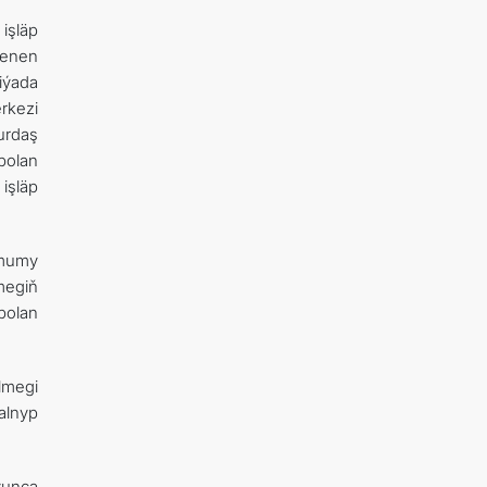
işläp
tlenen
iýada
rkezi
urdaş
bolan
işläp
umumy
megiň
bolan
lmegi
 alnyp
ýunça