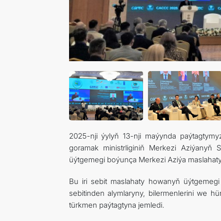
2025-nji ýylyň 13-nji maýynda paýtagty
goramak ministrliginiň Merkezi Aziýanyň 
üýtgemegi boýunça Merkezi Aziýa maslahaty 
Bu iri sebit maslahaty howanyň üýtgemegi 
sebitinden alymlaryny, bilermenlerini we hü
türkmen paýtagtyna jemledi.