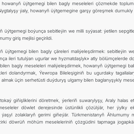
r howanyň üýtgemegi bilen bagly meseleleri çözmekde toplum
Nygtalyşy ýaly, howanyň üýtgemegine garşy göreşmek durnukly
ýtgemegi boýunça sebitleýin we milli syýasat: ýetilen sepgitl
my giriş mejlisi geçirildi.
 üýtgemegi bilen bagly çäreleri maliýeleşdirmek: sebitleýin we 
a ileri tutulýan ugurlar we hyzmatdaşlyk» atly bölümçelerde 
 bilen bagly meseleleri maliýeleşdirmek, howanyň üýtgemegi ba
leri dolandyrmak, Ýewropa Bileleşiginiň bu ugurdaky tagallala
üni almak üçin serhetüsti duýduryş ulgamy bilen baglanyşykly mese
okaý giňişliklerini döretmek, ýerleriň suwarylyşy, Araly halas e
seleler döwlet derejesinde üstünlikli çözülýär, her ýylky ek
 ýaşyl zolaklaryň gerimi giňeýär. Türkmenistanyň Ählumumy 
rki döwrüň möhüm meseleleriniň çözgüdini tapmaga jogapkärçi