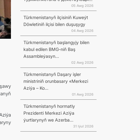
05 Awg 2026
Türkmenistanyň ilçisiniň Kuweýt
Döwletiniň ilçisi bilen duşuşygy
04 Awg 2026
Türkmenistanyň başlangyjy bilen
kabul edilen BMG-niň Baş
Assambleýasyn...
02 Awg 2026
Türkmenistanyň Daşary işler
ministriniň orunbasary «Merkezi
rşawy
Aziýa – Ko...
wanyň
01 Awg 2026
Türkmenistanyň hormatly
Prezidenti Merkezi Aziýa
Aziýa
ýurtlarynyň we Azerba...
aryny
31 Iýul 2026