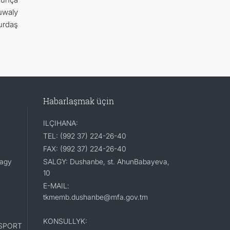
uwaly
urdaş
Habarlaşmak üçin
ILÇIHANA:
TEL: (992 37) 224-26-40
FAX: (992 37) 224-26-40
lagy
SALGY: Dushanbe, st. AhunBabayeva,
10
E-MAIL:
tkmemb.dushanbe@mfa.gov.tm
KONSULLYK:
SPORT