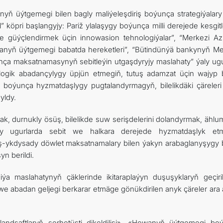
ň üýtgemegi bilen bagly maliýeleşdiriş boýunça strategiýalary 
l” köpri başlangyjy: Pariž ylalaşygy boýunça milli derejede kesgi
k we güýçlendirmek üçin innowasion tehnologiýalar”, “Merkezi Az
howanyň üýtgemegi babatda hereketleri”, “Bütindünýä bankynyň Me
nça maksatnamasynyň sebitleýin utgaşdyryjy maslahaty” ýaly ug
kologik abadançylygy üpjün etmegiň, tutuş adamzat üçin wajyp 
oýunça hyzmatdaşlygy pugtalandyrmagyň, bilelikdäki çäreleri 
yldy.
ak, durnukly ösüş, bilelikde suw serişdelerini dolandyrmak, ähl
 ugurlarda sebit we halkara derejede hyzmatdaşlyk et
rmuş-ykdysady döwlet maksatnamalary bilen ýakyn arabaglanyşygy 
yn berildi.
 maslahatynyň çäklerinde ikitaraplaýyn duşuşyklaryň geçiri
y we abadan geljegi berkarar etmäge gönükdirilen anyk çäreler ara
andşaftlaryň serhetüsti dikeldilişi», «Howanyň üýtgemegi bo