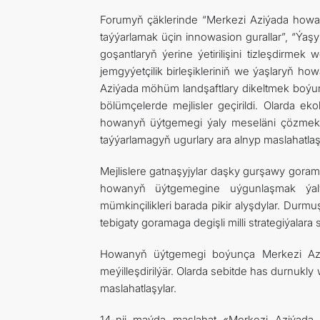
Forumyň çäklerinde “Merkezi Aziýada howany
taýýarlamak üçin innowasion gurallar”, “Ýaşy
goşantlaryň ýerine ýetirilişini tizleşdirme
jemgyýetçilik birleşikleriniň we ýaşlaryň 
Aziýada möhüm landşaftlary dikeltmek boýu
bölümçelerde mejlisler geçirildi. Olarda e
howanyň üýtgemegi ýaly meseläni çözmek b
taýýarlamagyň ugurlary ara alnyp maslahatlaş
Mejlislere gatnaşyjylar daşky gurşawy goram
howanyň üýtgemegine uýgunlaşmak ýaly
mümkinçilikleri barada pikir alyşdylar. Du
tebigaty goramaga degişli milli strategiýalara s
Howanyň üýtgemegi boýunça Merkezi Aziýa
meýilleşdirilýär. Olarda sebitde has durnukl
maslahatlaşylar.
14-nji maýda maslahat «Merkezi Aziýada l